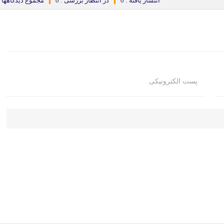
انتشار یافته : 0
در انتظار بررسی : 0
مجموع دیدگاهها : 
پست الکترونیکی