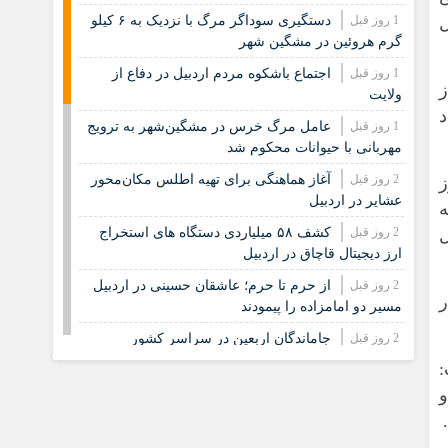
ل
1 روز قبل
دستگیری سوداگر مرگ با نزدیک به ۶ کیلو
گرم هروئین در مشگین شهر
1 روز قبل
اجتماع باشکوه مردم اردبیل در دفاع از
ز
ولایت
1 روز قبل
عامل مرگ خرس در مشگین‌شهر به ترویج
مهربانی با حیوانات محکوم شد
2 روز قبل
آغاز هماهنگی برای تهیه اطلس مکان‌محور
ز
عشایر در اردبیل
ه
ل
2 روز قبل
کشف ۵۸ میلیاردی دستگاه های استخراج
ارز دیجیتال قاچاق در اردبیل
2 روز قبل
از حرم تا حرم؛ عاشقان حسینی در اردبیل
مسیر دو امامزاده را پیمودند
2 روز قبل
جاماندگان اربعین در سراسر کشور
:
2 روز قبل
عطر عاشورا در کوچه های مشگین شهر؛
جاماندگان اربعین حماسه جاودان آفریدند
و
3 روز قبل
پارس‌آباد در مسیر کربلا؛ تجدید عهد
جاماندگان اربعین