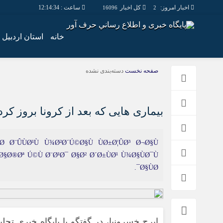
اخبار امروز:
کل اخبار
ساعت :
12:14:35
16096
2
خانه
استان اردبیل
صفحه نخست
دسته‌بندی نشده
بیماری هایی که بعد از کرونا بروز کر
Ø§ÙØ¯.
ایرج
خسرونیا
، در گفتگو با پايگاه خبري تح