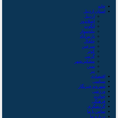
خانه
استان اردبیل
اردبیل
اصلاندوز
انگوت
بیله‌سوار
پارس‌آباد
خلخال
سرعین
کوثر
گرمی
مشکین‌شهر
نمین
نیر
اقتصادی
سیاسی
شهروند خبرنگار
ورزشی
حوادث
فرهنگی
گردشگری
تماس با ما
درباره ما