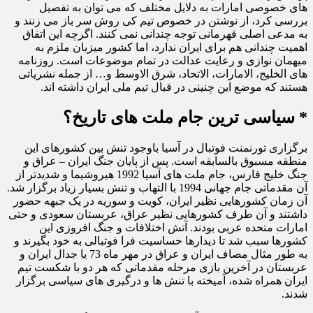
های خصوصی امارات به دلایل مختلف که می توان به تفصیل
بررسی کرد، از نوشتن در خصوص تیم کی روش سر باز می زنند و
به مدعی اصلی قهرمانی توجه چندانی نمی کنند. اگرچه این اتفاق
اهمیت چندانی هم برای ایران ندارد، اما کشور میزبان ملزم به
میهمان نوازی و رعایت عدالت در تمام موضوعات است. روزنامه
های الخلیج، الامارات، الاتحاد، شرق الاوسط و… از جمله نشریاتی
هستند که موضع این چنینی در قبال تیم ملی ایران داشته اند.
* سیاسی ترین جام ملت های تاریخ؟
برگزاری تورنمنت فوتبال در آسیا باوجود تنش بین کشورهای این
منطقه مسبوق بالسابقه است. پس از پایان جنگ ایران – عراق و
جنگ خلیج فارس، جام ملت های آسیا 1992 هیروشیما و شدیدتر از
آن مقدماتی جام جهانی 1994 با التهاب و تنش بسیار زیاد برگزار شد.
آن زمان کشورهایی نظیر ایران، کویت و سوریه در یک جبهه حضور
داشتند و آن طرف کشورهایی نظیر عراق، عربستان سعودی و حتی
امارات متحده عربی بودند. آتش اختلافات و جنگ افروزی این
کشورها سبب شد تا دیدارها حساسیت فرا فوتبالی به خود بگیرند و
به طور مثال مصاف ایران و عراق در مهر ماه 73 یا جدال ایران و
عربستان در آخرین بازی مرحله مقدماتی که هر دو با شکست تیم
ایران همراه شده، آمیخته با تنش ها و درگیری های سیاسی برگزار
شدند.