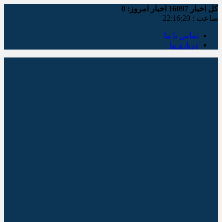
کل اخبار
16097
اخبار امروز:
0
ساعت :
22:16:20
تماس با ما
درباره ما