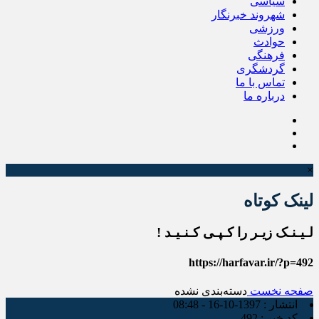
سیاسی
شهروند خبرنگار
ورزشی
حوادث
فرهنگی
گردشگری
تماس با ما
درباره ما
×
لینک کوتاه
لـیـنـک زیـر را کـپـی کـنـیـد !
https://harfavar.ir/?p=492
صفحه نخست
دسته‌بندی نشده
انتشار :
1397-10-16 - 08:48
کد خبر :
492