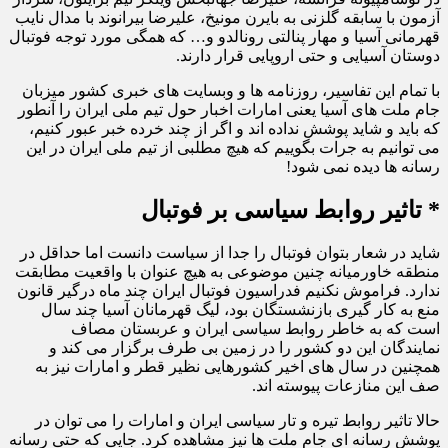
آزمون با سابقه گلزنی به بایرن مونیخ، علیرضا بیرانوند با مدال نایب
قهرمانی آسیا و مهار پنالتی رونالدو و… که همگی مورد توجه فوتبال
دوستان آسیایی و حتی اروپایی قرار دارند.
با تمام این تفاسیر، روزنامه ها و وبسایت های خبری کشور میزبان
جام ملت های آسیا یعنی امارات اخبار حول تیم ملی ایران را آنطور
که باید و شاید پوشش نداده اند و اگر از چند خرده خبر عبور کنیم،
می توانیم به جرات بگوییم که هیچ مطلبی از تیم ملی ایران در این
رسانه ها دیده نمی شود!
* تاثیر روابط سیاسی بر فوتبال
شاید در شعار بتوان فوتبال را جدا از سیاست دانست اما حداقل در
منطقه خاورمیانه چنین موضوعی به هیچ عنوان با واقعیت مطابقت
ندارد. فراموش نکنیم فدراسیون فوتبال ایران چند ماه درگیر قانون
منع به کار گیری بازنشستگان بود، لیگ قهرمانان آسیا چند سال
است که به خاطر روابط سیاسی ایران و عربستان مصاف
نمایندگان این دو کشور را در زمین بی طرف برگزار می کند و
همچنین در سال های اخیر کشورهایی نظیر قطر و امارات نیز به
صف این منازعات پیوسته اند.
حالا تاثیر روابط تیره و تار سیاسی ایران و امارات را می توان در
پوشش رسانه ای جام ملت ها نیز مشاهده کرد. جایی که حتی رسانه