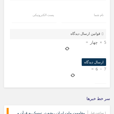
نام شما
پست الکترونیکی
قوانین ارسال دیدگاه
5
×
چهار
=
=
6
−
7
سر خط خبرها
1 ساعت قبل
مقاومت ملت ایران ریشه در تمسک به قرآن و