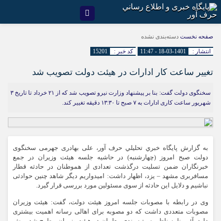
صفحه نخست
دسته‌بندی نشده
انتشار :
1401-03-18 - 11:47
کد خبر :
15201
تغییر ساعت کار ادارات در هیئت دولت تصویب شد
سخنگوی دولت گفت: بنا بر پیشنهاد وزارت نیرو تصویب شد که از ۲۱ خرداد تا تاریخ ۳
شهریور ساعت کاری ادارات به ۷ صبح تا ۱۳:۳۰ دقیقه تغییر کند.
به گزارش پايگاه خبري تحليلي حرف آور، علی بهادری جهرمی سخنگوی
دولت صبح امروز (چهارشنبه) در حاشیه جلسه هیئت وزیران در جمع
خبرنگاران ضمن تسلیت درگذشت تعدادی از هموطنان در حادثه قطار
مسافربری مشهد – یزد، اظهار داشت: امیدواریم دیگر شاهد چنین حوادثی
نباشیم و دلایل این حادثه از سوی مسئولین مورد بررسی قرار گیرد.
وی در رابطه با مصوبات جلسه امروز هیئت دولت، گفت: هیئت وزیران
مصوبات متعددی داشت که دو مصوبه برای اهالی رسانه اهمیت بیشتری