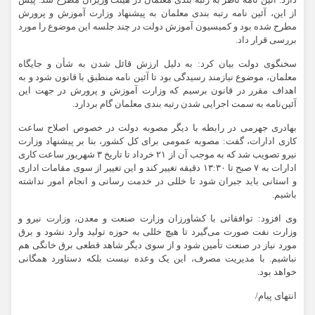
دارد. آئین نامه ناظر به رتبه بندی معلمان در هیئت وزیران مطرح شد. پیش
از این، آئین نامه رتبه بندی معلمان به پیشنهاد وزارت آموزش و پرورش
مطرح شده بود و کمیسیون آموزش دولت در چند جلسه این موضوع را مورد
بررسی قرار داد.
سخنگوی دولت بیان کرد: به دلیل ارزش قائل شدن به شأن و جایگاه
معلمان، موضوع نیازمند رسیدگی بود تا آئین نامه منطبق با قانون شود و به
اهداف مقرر در قانون برسیم که وزارت آموزش و پرورش در جهت این
آئین‌نامه به سمت اجرایی شدن رتبه بندی معلمان گام بردارد.
بهادری جهرمی در رابطه با دیگر مصوبه دولت در خصوص اصلاح ساعت
کاری ادارات، گفت: مصوبه عمومی برای کل کشور، بنا بر پیشنهاد وزارت
نیرو تصویب شد که به موجب آن از ۲۱ خرداد تا تاریخ ۳ شهریور ساعت کاری
ادارات به ۷ صبح تا ۱۳:۳۰ دقیقه تغییر کند و این تغییر از سوی مقامات اداری
و استانی باید جبران شود تا خللی در خدمت رسانی و انجام امور نداشته
باشیم.
وی افزود: توافقاتی با کشاورزان وزارت صنعت و معدن، وزارت نیرو و
وزارت نفت صورت می‌گیرد تا هیچ خللی به حوزه تولید وارد نشود و برق
مورد نیاز در صنعت تأمین شود و از سوی دیگر شاهد قطعی برق خانگی هم
نباشیم. با مدیریت مصرف، این یک وعده نیست بلکه دستاورد همگانی
خواهد بود.
انتهای پیام/