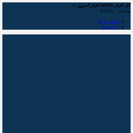
کل اخبار
16095
اخبار امروز:
1
ساعت :
3:59:51
تماس با ما
درباره ما