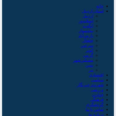
خانه
استان اردبیل
اردبیل
اصلاندوز
انگوت
بیله‌سوار
پارس‌آباد
خلخال
سرعین
کوثر
گرمی
مشکین‌شهر
نمین
نیر
اقتصادی
سیاسی
شهروند خبرنگار
ورزشی
حوادث
فرهنگی
گردشگری
تماس با ما
درباره ما