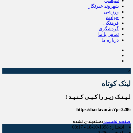
سیاسی
شهروند خبرنگار
ورزشی
حوادث
فرهنگی
گردشگری
تماس با ما
درباره ما
×
لینک کوتاه
لـیـنـک زیـر را کـپـی کـنـیـد !
https://harfavar.ir/?p=3206
صفحه نخست
دسته‌بندی نشده
انتشار :
1398-10-18 - 08:17
کد خبر :
3206