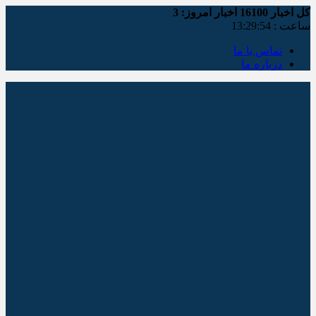
کل اخبار
16100
اخبار امروز:
3
ساعت :
13:29:54
تماس با ما
درباره ما