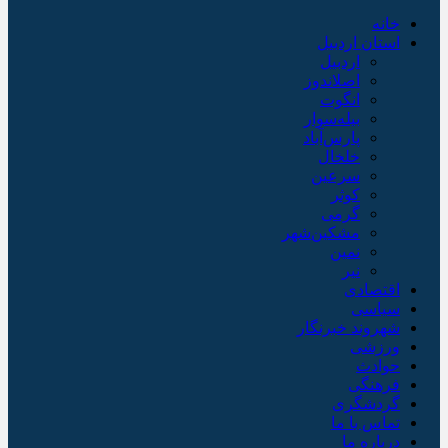
خانه
استان اردبیل
اردبیل
اصلاندوز
انگوت
بیله‌سوار
پارس‌آباد
خلخال
سرعین
کوثر
گرمی
مشکین‌شهر
نمین
نیر
اقتصادی
سیاسی
شهروند خبرنگار
ورزشی
حوادث
فرهنگی
گردشگری
تماس با ما
درباره ما