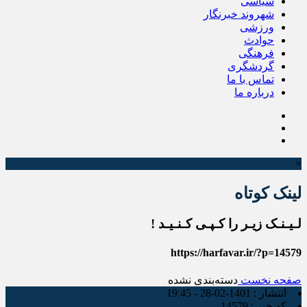
سیاسی
شهروند خبرنگار
ورزشی
حوادث
فرهنگی
گردشگری
تماس با ما
درباره ما
×
لینک کوتاه
لـیـنـک زیـر را کـپـی کـنـیـد !
https://harfavar.ir/?p=14579
صفحه نخست
دسته‌بندی نشده
انتشار :
1401-02-28 - 19:45
کد خبر :
14579