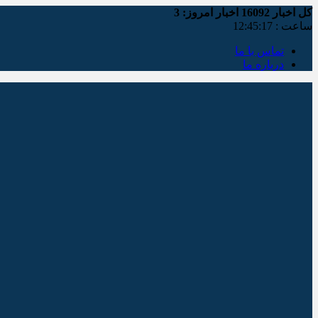
کل اخبار
16092
اخبار امروز:
3
ساعت :
12:45:18
تماس با ما
درباره ما