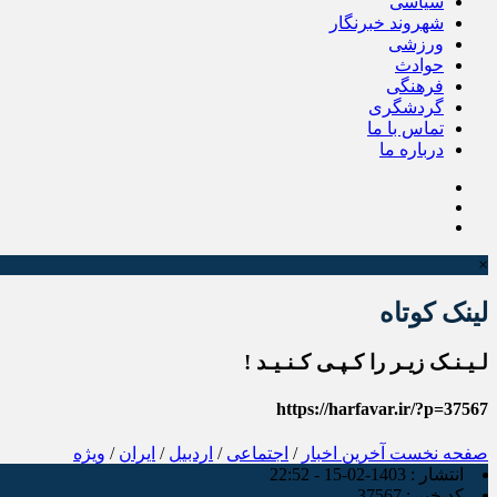
سیاسی
شهروند خبرنگار
ورزشی
حوادث
فرهنگی
گردشگری
تماس با ما
درباره ما
×
لینک کوتاه
لـیـنـک زیـر را کـپـی کـنـیـد !
https://harfavar.ir/?p=37567
صفحه نخست
آخرین اخبار
/
اجتماعی
/
اردبیل
/
ایران
/
ویژه
انتشار :
1403-02-15 - 22:52
کد خبر :
37567