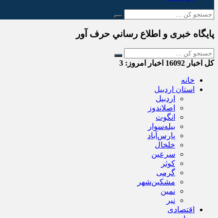
پایگاه خبری و اطلاع رساني حرف آور
کل اخبار
16092
اخبار امروز:
3
خانه
استان اردبیل
اردبیل
اصلاندوز
انگوت
بیله‌سوار
پارس‌آباد
خلخال
سرعین
کوثر
گرمی
مشکین‌شهر
نمین
نیر
اقتصادی