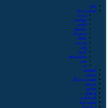
خانه
استان اردبیل
اردبیل
اصلاندوز
انگوت
بیله‌سوار
پارس‌آباد
خلخال
سرعین
کوثر
گرمی
مشکین‌شهر
نمین
نیر
اقتصادی
سیاسی
شهروند خبرنگار
ورزشی
حوادث
فرهنگی
گردشگری
تماس با ما
درباره ما