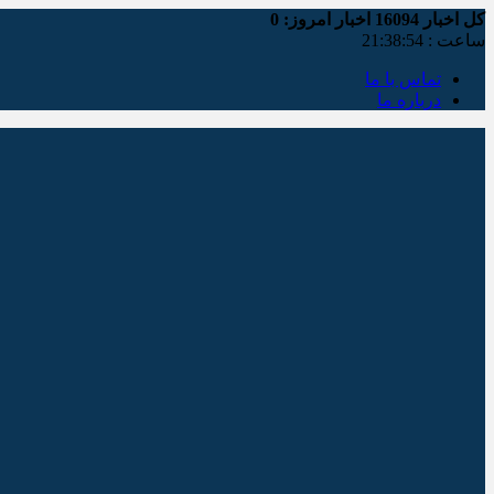
کل اخبار
16094
اخبار امروز:
0
ساعت :
21:38:54
تماس با ما
درباره ما