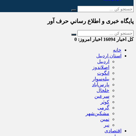
پایگاه خبری و اطلاع رساني حرف آور
کل اخبار
16094
اخبار امروز:
0
خانه
استان اردبیل
اردبیل
اصلاندوز
انگوت
بیله‌سوار
پارس‌آباد
خلخال
سرعین
کوثر
گرمی
مشکین‌شهر
نمین
نیر
اقتصادی