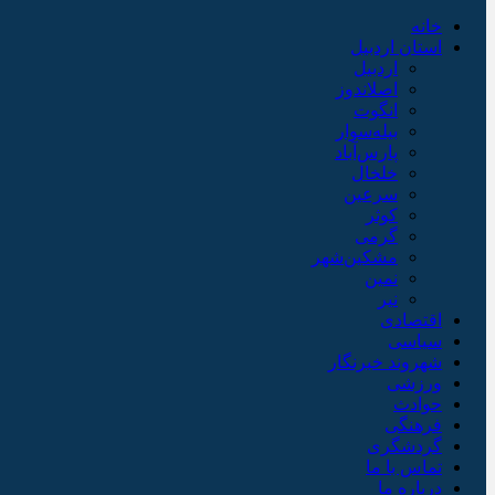
خانه
استان اردبیل
اردبیل
اصلاندوز
انگوت
بیله‌سوار
پارس‌آباد
خلخال
سرعین
کوثر
گرمی
مشکین‌شهر
نمین
نیر
اقتصادی
سیاسی
شهروند خبرنگار
ورزشی
حوادث
فرهنگی
گردشگری
تماس با ما
درباره ما