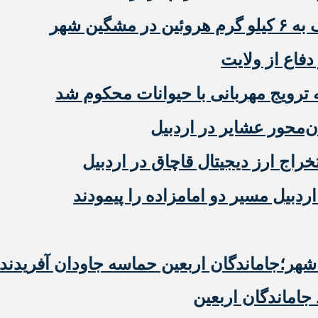
گین شهر
دفاع از ولایت
رویج مهربانی با حیوانات محکوم شد
‌محور عشایر در اردبیل
دبیل مسیر دو امامزاده را پیمودند
ر؛جاماندگان اربعین حماسه جاودان آفریدند
 جاماندگان اربعین