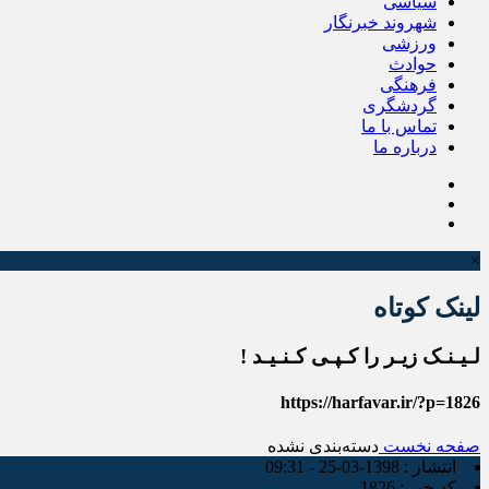
سیاسی
شهروند خبرنگار
ورزشی
حوادث
فرهنگی
گردشگری
تماس با ما
درباره ما
×
لینک کوتاه
لـیـنـک زیـر را کـپـی کـنـیـد !
https://harfavar.ir/?p=1826
صفحه نخست
دسته‌بندی نشده
انتشار :
1398-03-25 - 09:31
کد خبر :
1826