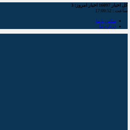
کل اخبار
16097
اخبار امروز:
3
ساعت :
17:09:53
تماس با ما
درباره ما