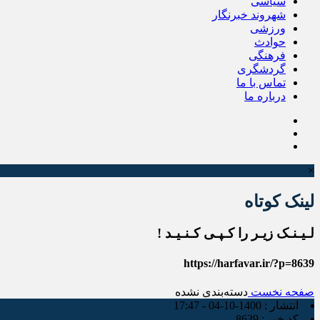
سیاسی
شهروند خبرنگار
ورزشی
حوادث
فرهنگی
گردشگری
تماس با ما
درباره ما
×
لینک کوتاه
لـیـنـک زیـر را کـپـی کـنـیـد !
https://harfavar.ir/?p=8639
صفحه نخست
دسته‌بندی نشده
انتشار :
1400-10-04 - 17:47
کد خبر :
8639