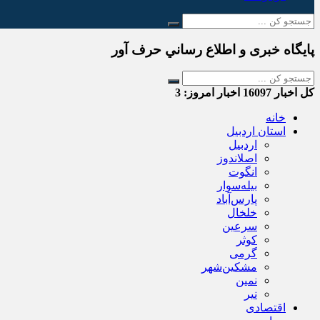
پایگاه خبری و اطلاع رساني حرف آور
کل اخبار
16097
اخبار امروز:
3
خانه
استان اردبیل
اردبیل
اصلاندوز
انگوت
بیله‌سوار
پارس‌آباد
خلخال
سرعین
کوثر
گرمی
مشکین‌شهر
نمین
نیر
اقتصادی