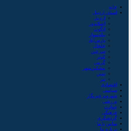
خانه
استان اردبیل
اردبیل
اصلاندوز
انگوت
بیله‌سوار
پارس‌آباد
خلخال
سرعین
کوثر
گرمی
مشکین‌شهر
نمین
نیر
اقتصادی
سیاسی
شهروند خبرنگار
ورزشی
حوادث
فرهنگی
گردشگری
تماس با ما
درباره ما