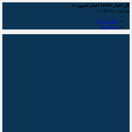
کل اخبار
16101
اخبار امروز:
4
ساعت :
17:46:44
تماس با ما
درباره ما