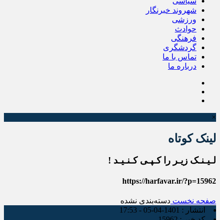
سیاسی
شهروند خبرنگار
ورزشی
حوادث
فرهنگی
گردشگری
تماس با ما
درباره ما
×
لینک کوتاه
لـیـنـک زیـر را کـپـی کـنـیـد !
https://harfavar.ir/?p=15962
صفحه نخست
دسته‌بندی نشده
انتشار :
1401-04-05 - 17:53
کد خبر :
15962