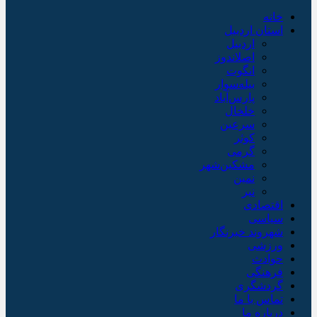
خانه
استان اردبیل
اردبیل
اصلاندوز
انگوت
بیله‌سوار
پارس‌آباد
خلخال
سرعین
کوثر
گرمی
مشکین‌شهر
نمین
نیر
اقتصادی
سیاسی
شهروند خبرنگار
ورزشی
حوادث
فرهنگی
گردشگری
تماس با ما
درباره ما