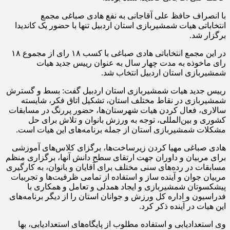
با انصراف حافظ علی آقاجانی به نفع هادی صباغی مجمع
انتخاباتی هیات شمشیربازی استان اردبیل تنها با حضور یک کاندیدا
برگزار شد.
در این مجمع انتخاباتی هادی صباغی با کسب ۱۸ رای از مجموع ۱۸
رای ماخوذه به مدت چهار سال به عنوان رییس جدید هیات
شمشیربازی استان اردبیل انتخاب شد.
رییس جدید هیات شمشیربازی استان اردبیل گفت: بسط و گسترش
شمشیربازی در نقاط مختلف استان، تشکیل اتاق فکر، شایسته
سالاری، فعال کردن هیات شهرستان‌ها، حضور پررنگ در مسابقات
کشوری و بین‌المللی، توجه به ورزش بانوان و تلاش برای حل
مشکلات شمشیربازی استان از جمله برنامه‌های این هیات است.
هادی صباغی مهیا کردن زیرساخت‌ها، برگزای کلاس‌های آموزشی
برای مربیان و داوران جهت ارتقای سطح دانش آنها، برگزاری منظم
مسابقات در رده‌های سنی مختلف برای آقایان و بانوان، به کارگیری
مربیان جوان و آینده ساز و استفاده از تمامی ظرفیت‌ها و تجربیات
پیشکسوتان شمشیربازی و ایجاد همدلی و تعامل و همکاری با
فدراسیون و اداره کل ورزش و جوانان استان را از دیگر برنامه‌های
این هیات در آینده ذکر کرد.
وی استعدادیابی و استفاده مطلوب از پایگاه‌های استعدادیابی، بها