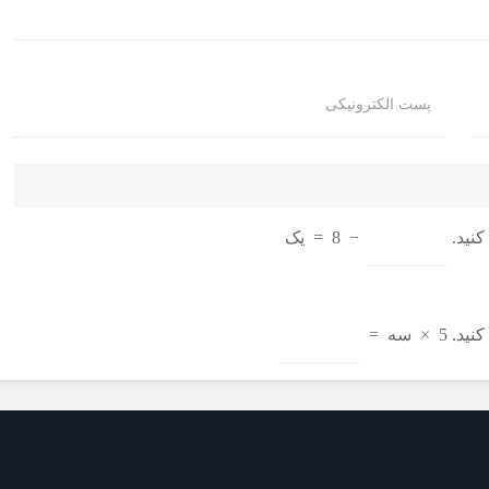
پست الکترونیکی
نید.
−
8
=
یک
نید.
5
×
سه
=