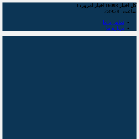
کل اخبار
16098
اخبار امروز:
1
ساعت :
2:49:29
تماس با ما
درباره ما