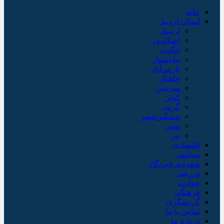
خانه
استان اردبیل
اردبیل
اصلاندوز
انگوت
بیله‌سوار
پارس‌آباد
خلخال
سرعین
کوثر
گرمی
مشکین‌شهر
نمین
نیر
اقتصادی
سیاسی
شهروند خبرنگار
ورزشی
حوادث
فرهنگی
گردشگری
تماس با ما
درباره ما