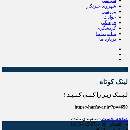
سیاسی
شهروند خبرنگار
ورزشی
حوادث
فرهنگی
گردشگری
تماس با ما
درباره ما
×
لینک کوتاه
لـیـنـک زیـر را کـپـی کـنـیـد !
https://harfavar.ir/?p=4650
صفحه نخست
دسته‌بندی نشده
انتشار :
1400-07-15 - 16:55
کد خبر :
4650