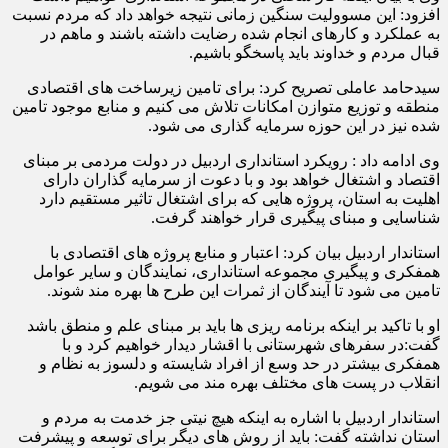
افزود: این مسوولیت سنگین زمانی نتیجه خواهد داد که مردم نسبت
به عملکرد و کارهای انجام شده رضایت داشته باشند و ماهم در
قبال مردم و خداوند باید پاسخگو باشیم.
سیدحامد عاملی تصریح کرد: برای تامین زیرساخت های اقتصادی
منطقه و توزیع متوازن امکانات تلاش می کنیم و منابع موجود تامین
شده نیز در این حوزه سرمایه گذاری می شود.
وی ادامه داد : رویکرد استانداری اردبیل در دولت مردمی بر مبنای
اقتصاد و اشتغال خواهد بود و با دعوت از سرمایه گذاران دارای
اهلیت به استان، پروژه هایی که برای اشتغال تاثیر مستقیم دارد
شناسایی و مبنای پیگیری قرار خواهند گرفت.
استاندار اردبیل بیان کرد: اعتبار و منابع پروژه های اقتصادی با
همفکری و پیگیری مجموعه استانداری، نمایندگان و سایر عوامل
تامین می شود تا آیندگان از ثمرات این طرح ها بهره مند شوند.
او با تاکید بر اینکه برنامه ریزی ها باید بر مبنای علم و منطق باشد
گفت:در سفرهای شهرستانی با اقشار دیدار خواهیم کرد و با
همفکری بیشتر در حد وسع از افراد شایسته و دلسوز به نظام و
انقلاب در پست های مختلف بهره مند می شویم.
استاندار اردبیل با اشاره به اینکه هیچ نیتی جز خدمت به مردم و
استان نداشته گفت: باید از روش های دیگر برای توسعه و پیشرفت