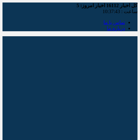
کل اخبار
16112
اخبار امروز:
5
ساعت :
10:37:44
تماس با ما
درباره ما