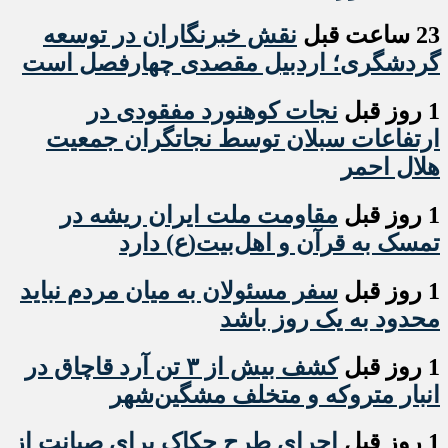
23 ساعت قبل
نقش خبرنگاران در توسعه
گردشگری؛ اردبیل مقصدی چهارفصل است
1 روز قبل
نجات کوهنورد مفقودی در
ارتفاعات سبلان توسط نجاتگران جمعیت
هلال احمر
1 روز قبل
مقاومت ملت ایران ریشه در
تمسک به قرآن و اهل‌بیت(ع) دارد
1 روز قبل
سفر مسئولان به میان مردم نباید
محدود به یک روز باشد
1 روز قبل
کشف بیش از ۳ تن آرد قاچاق در
انبار متروکه و متخلف مشگین‌شهر
1 روز قبل
اجرای طرح حکاک برای صیانت از