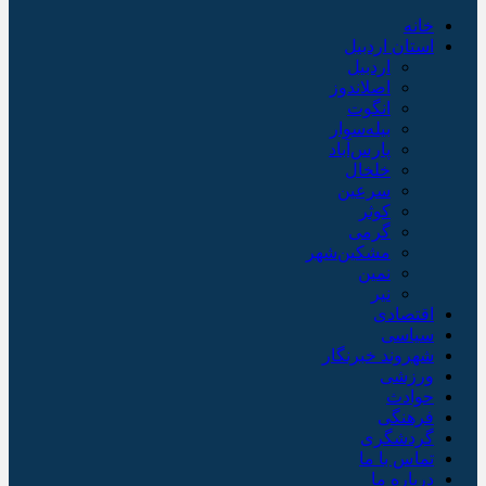
خانه
استان اردبیل
اردبیل
اصلاندوز
انگوت
بیله‌سوار
پارس‌آباد
خلخال
سرعین
کوثر
گرمی
مشکین‌شهر
نمین
نیر
اقتصادی
سیاسی
شهروند خبرنگار
ورزشی
حوادث
فرهنگی
گردشگری
تماس با ما
درباره ما