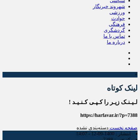
سیاسی
شهروند خبرنگار
ورزشی
حوادث
فرهنگی
گردشگری
تماس با ما
درباره ما
×
لینک کوتاه
لـیـنـک زیـر را کـپـی کـنـیـد !
https://harfavar.ir/?p=7388
صفحه نخست
دسته‌بندی نشده
انتشار :
1400-09-12 - 14:07
کد خبر :
7388