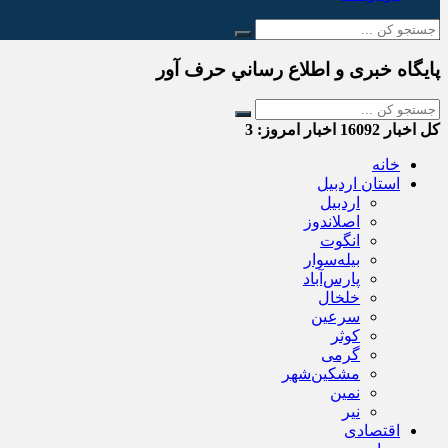
پایگاه خبری و اطلاع رساني حرف آور
کل اخبار
16092
اخبار امروز:
3
خانه
استان اردبیل
اردبیل
اصلاندوز
انگوت
بیله‌سوار
پارس‌آباد
خلخال
سرعین
کوثر
گرمی
مشکین‌شهر
نمین
نیر
اقتصادی