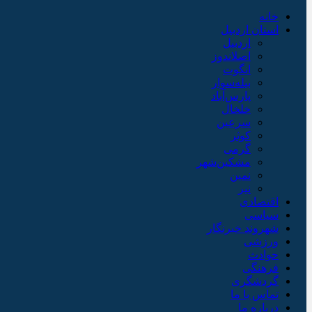
خانه
استان اردبیل
اردبیل
اصلاندوز
انگوت
بیله‌سوار
پارس‌آباد
خلخال
سرعین
کوثر
گرمی
مشکین‌شهر
نمین
نیر
اقتصادی
سیاسی
شهروند خبرنگار
ورزشی
حوادث
فرهنگی
گردشگری
تماس با ما
درباره ما