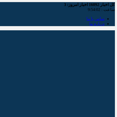
کل اخبار
16092
اخبار امروز:
3
ساعت :
9:54:02
تماس با ما
درباره ما