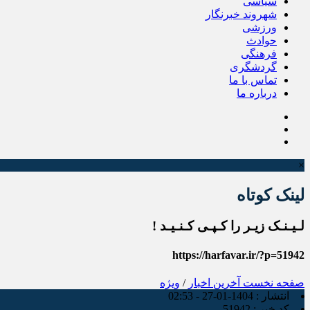
سیاسی
شهروند خبرنگار
ورزشی
حوادث
فرهنگی
گردشگری
تماس با ما
درباره ما
×
لینک کوتاه
لـیـنـک زیـر را کـپـی کـنـیـد !
https://harfavar.ir/?p=51942
صفحه نخست
آخرین اخبار
/
ویژه
انتشار :
1404-01-27 - 02:53
کد خبر :
51942