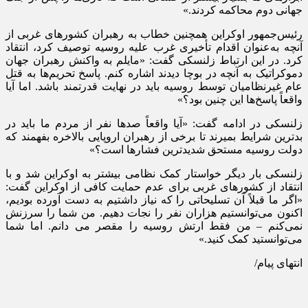
جهانی دوم محاکمه کردند.»
رئیس‌جمهور اوکراین همچنین خطاب به رهبران کشورهای غربی از
آنچه به‌عنوان اقدام تأخیری غرب علیه روسیه توصیف کرد، انتقاد
کرد. در این ارتباط
زلنسکی
گفت: «مایلم به واکنش رهبران جهان
دموکراتیک به آنچه در
بوچا
دیدند اشاره کنم. پاسخ تحریم‌ها به قتل
عام غیرنظامیان توسط روسیه باید در نهایت قدرتمند باشد. اما آیا
واقعاً پاسخ‌ها این چنین بود؟»
زلنسکی
در ادامه گفت: «آیا واقعاً صدها نفر از مردم ما باید در
بدترین شرایط بمیرند تا برخی از رهبران اروپایی بالاخره بفهمند که
دولت روسیه مستحق شدیدترین فشارها است؟»
زلنسکی
بار دیگر خواستار کمک نظامی بیشتر به اوکراین شد و با
انتقاد از کشورهای غربی برای عدم حمایت کافی از اوکراین گفت:
«اگر ما قبلاً آن تسلیحاتی را که نیاز داشتیم به دست آورده بودیم،
اکنون می‌توانستیم هزاران نفر را نجات دهیم. من شما را سرزنش
نمی‌کنم – من فقط ارتش روسیه را مقصر
می
دانم
. اما شما
می‌توانستید کمک کنید.»
انتهای پیام/