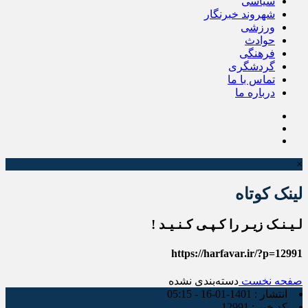
سیاسی
شهروند خبرنگار
ورزشی
حوادث
فرهنگی
گردشگری
تماس با ما
درباره ما
×
لینک کوتاه
لـیـنـک زیـر را کـپـی کـنـیـد !
https://harfavar.ir/?p=12991
صفحه نخست
دسته‌بندی نشده
انتشار :
1401-01-16 - 05:15
کد خبر :
12991