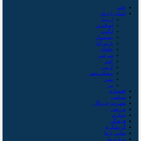
خانه
استان اردبیل
اردبیل
اصلاندوز
انگوت
بیله‌سوار
پارس‌آباد
خلخال
سرعین
کوثر
گرمی
مشکین‌شهر
نمین
نیر
اقتصادی
سیاسی
شهروند خبرنگار
ورزشی
حوادث
فرهنگی
گردشگری
تماس با ما
درباره ما