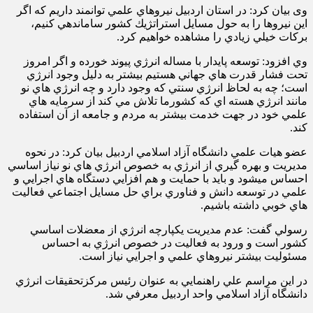
وی بيان كرد: در استان اردبيل نيروهاي علمي توانمند داريم كه اگر
اين نيروها را به حول مسايل استراتژيك كشور ساماندهي كنيم،
بركات خيلي زيادي را مشاهده خواهيم كرد.
وي افزود: توسعه پايدار با مساله انرژي پيوند خورده و اگر امروز
تحت فشار قدرت هاي جهاني هستيم بيشتر به دليل وجود انرژي
است؛ چه به لحاظ انرژي سنتي كه وجود دارد و چه انرژي هاي نو
مانند انرژي هسته اي كه كشورما تلاش مي كند از سرمايه هاي
علمي خود در جهت خدمت بيشتر به مردم و جامعه از آن استفاده
كند.
عضو هيات علمي دانشگاه آزاد اسلامي اردبيل بيان كرد: در نحوه
مديريت و بهره گيري از انرژي به خصوص انرژي هاي نو نياز اساسي
احساس ميشود و بايد با حمايت و هم افزايي دستگاه هاي اجرايي و
علمي در توسعه دانش و فناوري براي حل مسايل اجتماعي فعاليت
هاي خوبي داشته باشيم.
رسولي گفت: عدم مديريت يكپارچه انرژي از معضلات اساسي
كشور است و ورود به فعاليت در خصوص انرژي به احساس
مسئوليت بيشتر نيروهاي علمي و اجرايي نياز است.
در اين مراسم علي راهنمايي به عنوان رئيس مركزتحقيقات انرژي
دانشگاه آزاد اسلامي واحد اردبيل معرفي شد.