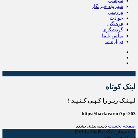
سیاسی
شهروند خبرنگار
ورزشی
حوادث
فرهنگی
گردشگری
تماس با ما
درباره ما
×
لینک کوتاه
لـیـنـک زیـر را کـپـی کـنـیـد !
https://harfavar.ir/?p=263
صفحه نخست
دسته‌بندی نشده
انتشار :
1397-09-18 - 09:10
کد خبر :
263