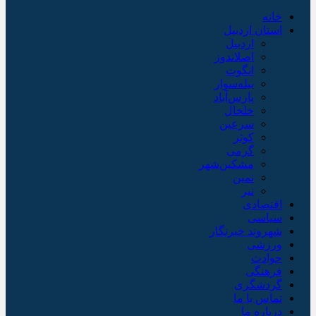
خانه
استان اردبیل
اردبیل
اصلاندوز
انگوت
بیله‌سوار
پارس‌آباد
خلخال
سرعین
کوثر
گرمی
مشکین‌شهر
نمین
نیر
اقتصادی
سیاسی
شهروند خبرنگار
ورزشی
حوادث
فرهنگی
گردشگری
تماس با ما
درباره ما