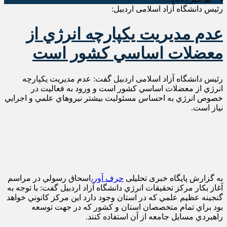
رئیس دانشگاه آزاد اسلامی اردبیل:
عدم مديريت يكپارچه انرژي از
معضلات اساسي كشور است
رئیس دانشگاه آزاد اسلامی اردبیل گفت: عدم مديريت يكپارچه
انرژي از معضلات اساسي كشور است و ورود به فعاليت در
خصوص انرژي به احساس مسئوليت بيشتر نيروهاي علمي و اجرايي
نياز است.
به گزارش پایگاه خبری تحلیلی
حرف آور،
اسحاق رسولي در مراسم
آغاز بكار مركز تحقيقات انرژي دانشگاه آزاد اردبیل گفت: با توجه به
گنجينه عظيم علمي كه در استان وجود دارد اين مركز كانوني خواهد
بود براي تمام متخصصان استان و كشور كه در جهت توسعه
راهبردي مسايل جامعه از آن استفاده كنند.