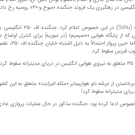
نگلیسی در رهگیری یک فروند جنگنده «
سوخ
و-۳۰» روسیه رخ داد
) در این خصوص اعلام کرد: جنگنده
اف
-۳۵ انگلیسی ب
ه از پایگاه هوایی «
حمیمیم
» (در سوریه) برای کنترل اوضاع د
ما حین پرواز احتمالاً به دلیل اشتباه خلبان جنگنده
اف
-۳۵، نق
جنوب قبرس سقوط کرد.
اواخر آبان ماه اعلام شد یک فروند جنگنده اف- ۳۵ متعلق به نیروی هوایی انگلیس در دریای مدیترانه سقوط کر
برخاستن از عرشه ناو هواپیمابر «ملکه الیزابت» متعلق به این کشو
دریای مدیترانه سقوط کرد!
 خصوص ادعا کرده بود: جنگنده مذکور در حال عملیات پروازی عاد