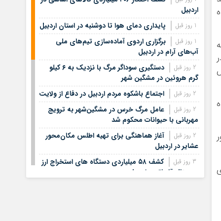
اردبیل
ه
پایداری دمای هوا تا دوشنبه در استان اردبیل
1 روز قبل
برگزاری اردوی آماده‌سازی تیم‌های ملی
1 روز قبل
ه
آب‌های آرام در اردبیل
ر
دستگیری سوداگر مرگ با نزدیک به ۶ کیلو
2 روز قبل
ص
گرم هروئین در مشگین شهر
اجتماع باشکوه مردم اردبیل در دفاع از ولایت
2 روز قبل
ده
عامل مرگ خرس در مشگین‌شهر به ترویج
2 روز قبل
مهربانی با حیوانات محکوم شد
ر
آغاز هماهنگی برای تهیه اطلس مکان‌محور
2 روز قبل
عشایر در اردبیل
کشف ۵۸ میلیاردی دستگاه های استخراج ارز
3 روز قبل
ی
دیجیتال قاچاق در اردبیل
از حرم تا حرم؛ عاشقان حسینی در اردبیل
3 روز قبل
مسیر دو امامزاده را پیمودند
جاماندگان اربعین در سراسر کشور
3 روز قبل