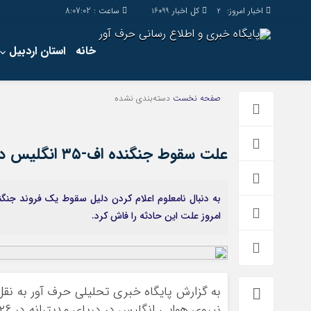
اخبار امروز:
کل اخبار
ساعت :
8:07:03
16099
2
خانه
استان اردبیل
صفحه نخست
دسته‌بندی نشده
علت سقوط جنگنده اف-۳۵ انگلیس در دریای مدیترانه
امروز علت این حادثه را فاش کرد.
به گزارش پايگاه خبري تحليلي حرف آور به نقل