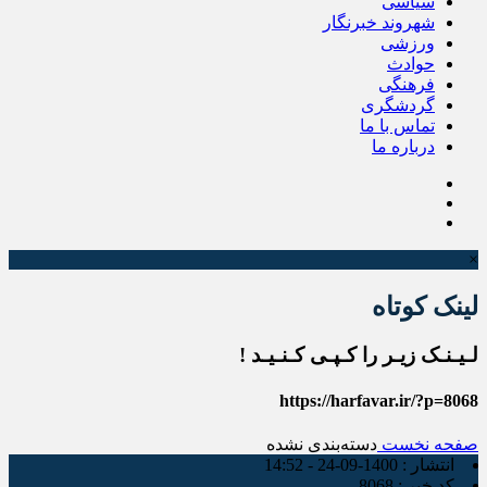
سیاسی
شهروند خبرنگار
ورزشی
حوادث
فرهنگی
گردشگری
تماس با ما
درباره ما
×
لینک کوتاه
لـیـنـک زیـر را کـپـی کـنـیـد !
https://harfavar.ir/?p=8068
صفحه نخست
دسته‌بندی نشده
انتشار :
1400-09-24 - 14:52
کد خبر :
8068