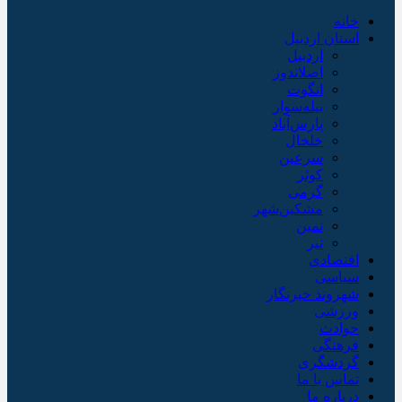
خانه
استان اردبیل
اردبیل
اصلاندوز
انگوت
بیله‌سوار
پارس‌آباد
خلخال
سرعین
کوثر
گرمی
مشکین‌شهر
نمین
نیر
اقتصادی
سیاسی
شهروند خبرنگار
ورزشی
حوادث
فرهنگی
گردشگری
تماس با ما
درباره ما