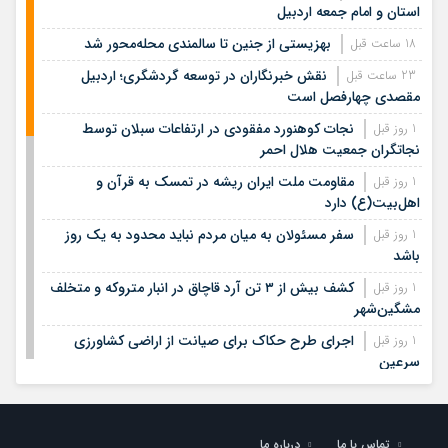
استان و امام جمعه اردبیل
بهزیستی از جنین تا سالمندی محله‌محور شد
18 ساعت قبل
نقش خبرنگاران در توسعه گردشگری؛ اردبیل
23 ساعت قبل
مقصدی چهارفصل است
نجات کوهنورد مفقودی در ارتفاعات سبلان توسط
1 روز قبل
نجاتگران جمعیت هلال احمر
مقاومت ملت ایران ریشه در تمسک به قرآن و
1 روز قبل
اهل‌بیت(ع) دارد
سفر مسئولان به میان مردم نباید محدود به یک روز
1 روز قبل
باشد
کشف بیش از ۳ تن آرد قاچاق در انبار متروکه و متخلف
1 روز قبل
مشگین‌شهر
اجرای طرح حکاک برای صیانت از اراضی کشاورزی
1 روز قبل
سرعین
درخشش تکواندوکاران نونهال اردبیل در مسابقات
2 روز قبل
منطقه ای
تماس با ما
درباره ما
عقب‌نشینی راهبردی آمریکا در جنگ اخیر نشانه
2 روز قبل