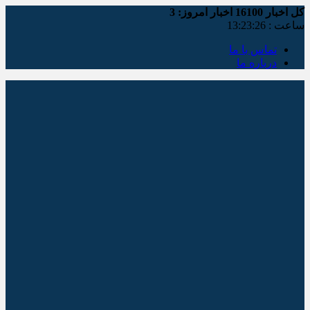
کل اخبار
16100
اخبار امروز:
3
ساعت :
13:23:27
تماس با ما
درباره ما