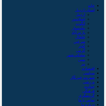
خانه
استان اردبیل
اردبیل
اصلاندوز
انگوت
بیله‌سوار
پارس‌آباد
خلخال
سرعین
کوثر
گرمی
مشکین‌شهر
نمین
نیر
اقتصادی
سیاسی
شهروند خبرنگار
ورزشی
حوادث
فرهنگی
گردشگری
تماس با ما
درباره ما