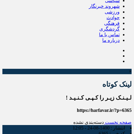
سیاسی
شهروند خبرنگار
ورزشی
حوادث
فرهنگی
گردشگری
تماس با ما
درباره ما
×
لینک کوتاه
لـیـنـک زیـر را کـپـی کـنـیـد !
https://harfavar.ir/?p=6365
صفحه نخست
دسته‌بندی نشده
انتشار :
1400-08-24 - 12:05
کد خبر :
6365