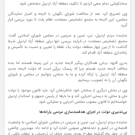
سختکوشی تمام سعی کردیم تا تکلیف منطقه آزاد اردبیل مشخص شود.
وی تصریح کرد: بعد از مخالفت شورای نگهبان با لایحه و اصرار نمایندگان
مجلس، این لایحه به مجمع تشخیص مصلحت نظام رفت تا مورد بررسی قرار
گیرد.
نماینده مردم اردبیل، نیر، نمین و سرعین در مجلس شورای اسلامی گفت:
مجمع تشخیص مصلحت در فرایند بررسی تنها برای منطقه آزاد اردبیل شرط
گذاشت تا از بین چهار منطقه، دولت یک نقطه را تعیین و نسبت به تأسیس و
راه‌اندازی منطقه آزاد اقدام کند.
بدری افزود: برخی همکاران پیگیر لایحه جدید در این زمینه هستند اما بنده
مخالف لایحه جدید هستم چرا که ریسک بزرگی است که دولت لایحه جدید
منطقه آزاد اردبیل را ارائه کرده و ما به سختی بتوانیم در مجلس و شورای
نگهبان آن را به تصویب برسانیم.
وی در بخش دیگری از سخنان خود خاطرنشان کرد: باید قانون موجود را دولت
ملی و محلی به درستی اجرایی کند و ما بارها از رئیس جمهور و استاندار اردبیل
خواسته‌ایم تا قانون مصوب مجلس اجرایی و عملیاتی شود.
بی‌تدبیری دولت در اجرای هدفمندسازی مردمی یارانه‌ها
نماینده مردم اردبیل، نیر، نمین و سرعین در مجلس شورای اسلامی به وضعیت
اقتصادی در کشور و دغدغه‌های عمومی اشاره کرد و ادامه داد: مهمترین چالشی
که در چهار ماه گذشته مطرح بوده، بحث حذف ارز ترجیحی و تبعات ناشی از