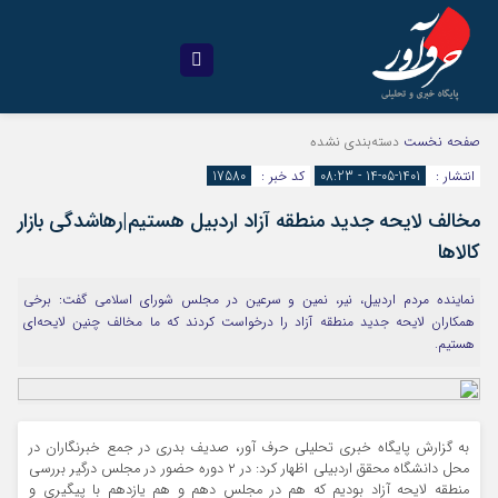
صفحه نخست
دسته‌بندی نشده
انتشار :
1401-05-14 - 08:23
کد خبر :
17580
مخالف لایحه جدید منطقه آزاد اردبیل هستیم|رهاشدگی بازار
کالاها
نماینده مردم اردبیل، نیر، نمین و سرعین در مجلس شورای اسلامی گفت: برخی
همکاران لایحه جدید منطقه آزاد را درخواست کردند که ما مخالف چنین لایحه‌ای
هستیم.
به گزارش پايگاه خبري تحليلي حرف آور، صدیف بدری در جمع خبرنگاران در
محل دانشگاه محقق اردبیلی اظهار کرد: در ۲ دوره حضور در مجلس درگیر بررسی
منطقه لایحه آزاد بودیم که هم در مجلس دهم و هم یازدهم با پیگیری و