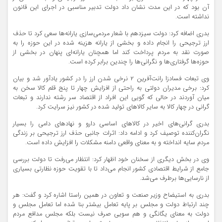
آن بود که در این مدت نشان داد دولت تدبیر مناسبی در اجرای این قانون
نداشته است.
بدری اضافه کرد: دولت سیزدهم با شعار مردمی‌سازی یارانه‌ها سعی کرد تا حذف
ارز ترجیحی را انجام داده و بخشی از یارانه هزینه شده در این حوزه را به
صورت نقد به مردم پرداخت کند اما همچنان یارانه‌ای پنهان در بخشی از
حوزه‌ها گرفتاری‌ها و نگرانی‌ها را چندین برابر کرده است.
وی تبعات فسادزا رانت‌آفرین ۲ نرخی شدن ارز را در کشور یادآور شد و بیان
کرد: برخی مدیران دولتی به راحتی از افزایش چهار تا پنج قلم کالا سخن به
میان آوردند در حالی که گویی این افراد از اقتصاد سر رشته ندارند و تبعات
گرانی در چهار کالا به سایر کالاهای تولید شده در کشور نیز سرایت کرد.
بدری گرانی‌های اخیر در کالاهای اساسی دارو و نهادهای دامی را بسیار
نگران‌کننده توصیف کرد و ادامه داد: اثرات جانبی حذف ارز ترجیحی بر زندگی
مردم سایه انداخته و به معنای واقعی دامنه مشکلات را افزایش داده است.
وی در بخش دیگری از سخنان خود اظهار کرد: انتظار می‌رفت تا دولت بررسی
جامع از شرایط اقتصادی کشور انجام می‌داد تا با تقویت حوزه نظارتی بسیاری
از نارسایی‌ها برطرف می‌شد.
بدری به استیضاح وزیر صنعت و تعاون در همین راستا اشاره کرد و گفت: هر
چند ارتباط دولت و مجلس بر پایه تعامل بیشتر بنا شده اما تعامل مجلس و
دولت به معنای یگانگی و هم سویی صرف نیست بلکه مجلس مدافع مردم