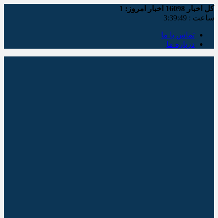
کل اخبار
16098
اخبار امروز:
1
ساعت :
3:39:50
تماس با ما
درباره ما