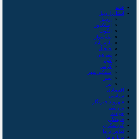
خانه
استان اردبیل
اردبیل
اصلاندوز
انگوت
بیله‌سوار
پارس‌آباد
خلخال
سرعین
کوثر
گرمی
مشکین‌شهر
نمین
نیر
اقتصادی
سیاسی
شهروند خبرنگار
ورزشی
حوادث
فرهنگی
گردشگری
تماس با ما
درباره ما