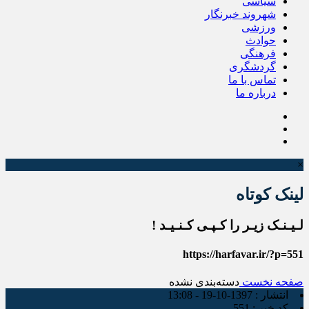
سیاسی
شهروند خبرنگار
ورزشی
حوادث
فرهنگی
گردشگری
تماس با ما
درباره ما
×
لینک کوتاه
لـیـنـک زیـر را کـپـی کـنـیـد !
https://harfavar.ir/?p=551
صفحه نخست
دسته‌بندی نشده
انتشار :
1397-10-19 - 13:08
کد خبر :
551