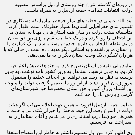
در روزهای گذشته انتزاع چند روستای اردبیل براساس مصوبه
دولت، انتقادات تند امام جمعه اردبیل را به همراه داشت.
آیت الله عاملی در خطبه های نماز جمعه با بیان اینکه دستکاری در
تقسیم بندی جغرافیایی استان‌ها بسیار خطرناک است اظهار کرد:
متأسفانه هیئت دولت در میان همه استان‌ها بی مهابا به استان ما
این اجحاف را روا کرده و در یک خط مستقیم مرزی بین دو استان
در یک نقطه با ایجاد نیم دایره، چندین روستا با سد بزرگ عمارت را
از استان ما برداشته و به استانی دیگر هدیه داده است در حالی که با
هزاران لابیگری یک وجب استان دیگر را به ما نمی‌دهند.
نمایند ولی فقیه در استان تصریح کرد: ما چند هفته پیش اعتراض
کردیم، به جایی نرسید، استاندار به وزیر کشور نامه نوشت، به جایی
نرسید، به نظر می‌رسد می‌خواهند این اجحاف عظیم را مشمول
مرور زمان قرار بدهند؛ از این رو ما تصمیم گرفتیم دولت را متوجه
این اشتباه بزرگ کنیم و حق استان مخصوصا حق شهرستان‌های
گرمی و پارس آباد را احیا کنیم.
خطیب جمعه اردبیل افزود: به همین جهت اعلام می‌کنم اگر هیئت
دولت در اسرع وقت این خبط فاحش را جبران نکند، من با همت و
همراهی جوان‌ها درب استانداری را می‌بندیم و آقای استاندار را به
استراحت می‌فرستیم.
وی اظهار کرد: من اول تصمیم داشتم به خاطر این افتضاح استعفا