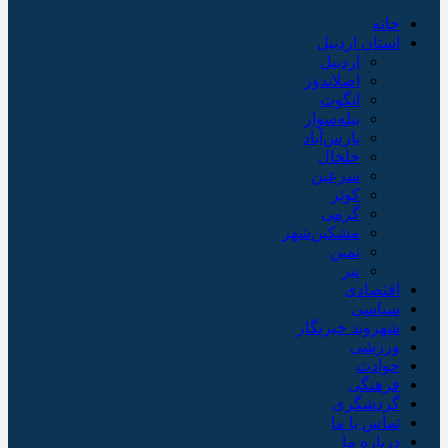
خانه
استان اردبیل
اردبیل
اصلاندوز
انگوت
بیله‌سوار
پارس‌آباد
خلخال
سرعین
کوثر
گرمی
مشکین‌شهر
نمین
نیر
اقتصادی
سیاسی
شهروند خبرنگار
ورزشی
حوادث
فرهنگی
گردشگری
تماس با ما
درباره ما