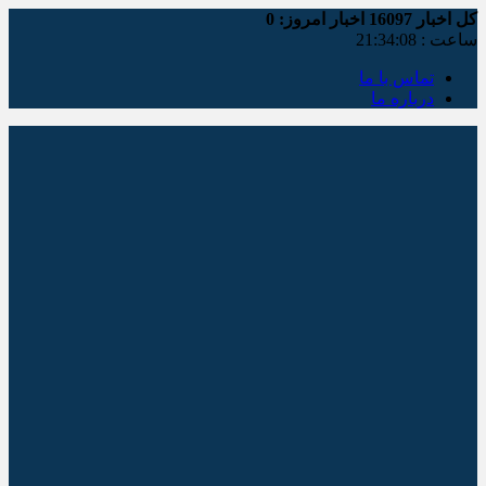
کل اخبار
16097
اخبار امروز:
0
ساعت :
21:34:08
تماس با ما
درباره ما