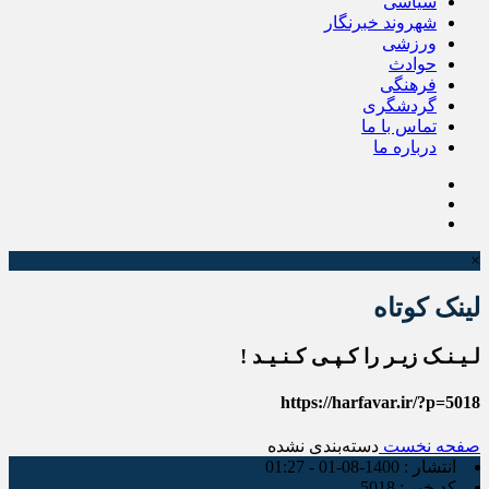
سیاسی
شهروند خبرنگار
ورزشی
حوادث
فرهنگی
گردشگری
تماس با ما
درباره ما
×
لینک کوتاه
لـیـنـک زیـر را کـپـی کـنـیـد !
https://harfavar.ir/?p=5018
صفحه نخست
دسته‌بندی نشده
انتشار :
1400-08-01 - 01:27
کد خبر :
5018