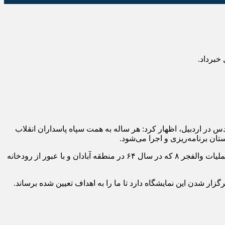
د حصاری با اشاره به برپایی نمایشگاه رزمی- فرهنگی والفجر ۸ در ایام هفته دفاع مقدس در اردبیل، اظهار کرد: هر ساله به همت سپاه پاسداران انقلاب
ن برنامه‌ریزی و اجرا می‌شود.
وی بابیان اینکه ایام هفته دفاع مقدس یادآور ایثار، رشادت رزمندگان شجاع و ملت قهرمان ایران اسلامی است گفت: بازسازی و بازخوانی عملیات والفجر ۸ که در سال ۶۴ در منطقه آبادان و با عبور از رودخانه
ار شدن این نمایشگاه دارد تا ما را به اهداف تعیین شده برساند.