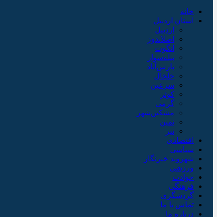
خانه
استان اردبیل
اردبیل
اصلاندوز
انگوت
بیله‌سوار
پارس‌آباد
خلخال
سرعین
کوثر
گرمی
مشکین‌شهر
نمین
نیر
اقتصادی
سیاسی
شهروند خبرنگار
ورزشی
حوادث
فرهنگی
گردشگری
تماس با ما
درباره ما