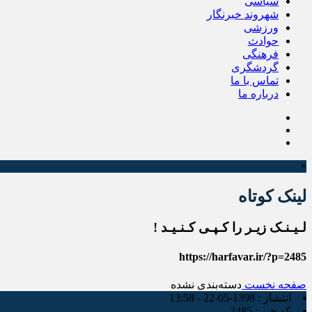
سیاسی
شهروند خبرنگار
ورزشی
حوادث
فرهنگی
گردشگری
تماس با ما
درباره ما
×
لینک کوتاه
لـیـنـک زیـر را کـپـی کـنـیـد !
https://harfavar.ir/?p=2485
صفحه نخست
دسته‌بندی نشده
انتشار :
1398-05-22 - 13:58
کد خبر :
2485