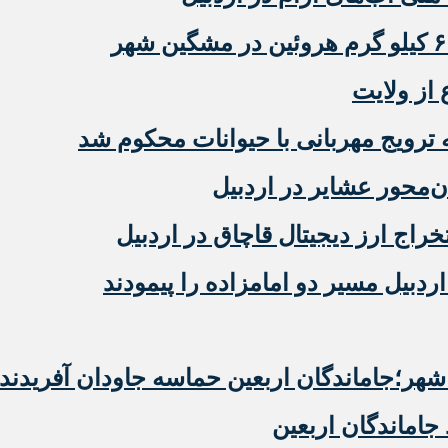
 از ولایت
رویج مهربانی با حیوانات محکوم شد
‌محور عشایر در اردبیل
دبیل مسیر دو امامزاده را پیمودند
ر؛جاماندگان اربعین حماسه جاودان آفریدند
 جاماندگان اربعین