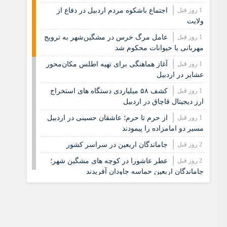
1 روز قبل
اجتماع باشکوه مردم اردبیل در دفاع از
ولایت
1 روز قبل
عامل مرگ خرس در مشگین‌شهر به ترویج
مهربانی با حیوانات محکوم شد
1 روز قبل
آغاز هماهنگی برای تهیه اطلس مکان‌محور
عشایر در اردبیل
1 روز قبل
کشف ۵۸ میلیاردی دستگاه های استخراج
ارز دیجیتال قاچاق در اردبیل
1 روز قبل
از حرم تا حرم؛ عاشقان حسینی در اردبیل
مسیر دو امامزاده را پیمودند
2 روز قبل
جاماندگان اربعین در سراسر کشور
2 روز قبل
عطر عاشورا در کوچه های مشگین شهر؛
جاماندگان اربعین حماسه جاودان آفریدند
2 روز قبل
پارس‌آباد در مسیر کربلا؛ تجدید عهد
جاماندگان اربعین
2 روز قبل
شانزدهمین نمایشگاه سراسری صنایع‌دستی
اردبیل شهریور ماه برگزار می‌شود