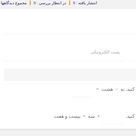
انتشار یافته : 0
در انتظار بررسی : 0
مجموع دیدگاهها : 
پست الکترونیکی
نید.
نه
−
هشت
=
نید.
×
سه
=
بیست و هفت