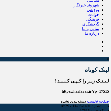
سیاسی
شهروند خبرنگار
ورزشی
حوادث
فرهنگی
گردشگری
تماس با ما
درباره ما
×
لینک کوتاه
لـیـنـک زیـر را کـپـی کـنـیـد !
https://harfavar.ir/?p=17515
صفحه نخست
دسته‌بندی نشده
انتشار :
1401-05-11 - 18:29
کد خبر :
17515