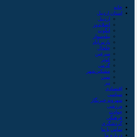
خانه
استان اردبیل
اردبیل
اصلاندوز
انگوت
بیله‌سوار
پارس‌آباد
خلخال
سرعین
کوثر
گرمی
مشکین‌شهر
نمین
نیر
اقتصادی
سیاسی
شهروند خبرنگار
ورزشی
حوادث
فرهنگی
گردشگری
تماس با ما
درباره ما