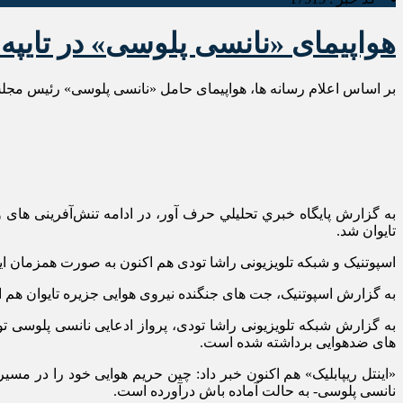
هواپیمای «نانسی پلوسی» در تایپه 
بر اساس اعلام رسانه ها، هواپیمای حامل «نانسی پلوسی» رئیس مجلس 
به گزارش پايگاه خبري تحليلي حرف آور، در ادامه تنش‌آفرینی های
تایوان شد.
اسپوتنیک و شبکه تلویزیونی راشا تودی هم اکنون به صورت همزمان این
به گزارش اسپوتنیک، جت های جنگنده نیروی هوایی جزیره تایوان هم ا
به گزارش شبکه تلویزیونی راشا تودی، پرواز ادعایی نانسی پلوسی ت
های ضدهوایی برداشته شده است.
«اینتل ریپابلیک» هم اکنون خبر داد: چین حریم هوایی خود را در مس
نانسی پلوسی- به حالت آماده باش درآورده است.