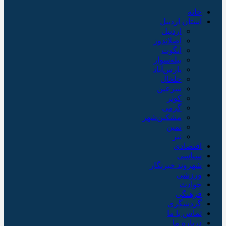
خانه
استان اردبیل
اردبیل
اصلاندوز
انگوت
بیله‌سوار
پارس‌آباد
خلخال
سرعین
کوثر
گرمی
مشکین‌شهر
نمین
نیر
اقتصادی
سیاسی
شهروند خبرنگار
ورزشی
حوادث
فرهنگی
گردشگری
تماس با ما
درباره ما