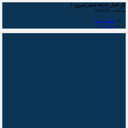
کل اخبار
16112
اخبار امروز:
5
ساعت :
10:39:04
تماس با ما
درباره ما