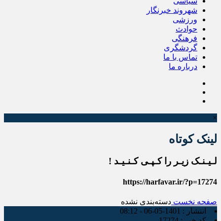
سیاسی
شهروند خبرنگار
ورزشی
حوادث
فرهنگی
گردشگری
تماس با ما
درباره ما
×
لینک کوتاه
لـیـنـک زیـر را کـپـی کـنـیـد !
https://harfavar.ir/?p=17274
صفحه نخست
دسته‌بندی نشده
انتشار :
1401-05-06 - 08:12
کد خبر :
17274