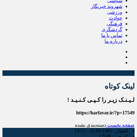
سیاسی
شهروند خبرنگار
ورزشی
حوادث
فرهنگی
گردشگری
تماس با ما
درباره ما
×
لینک کوتاه
لـیـنـک زیـر را کـپـی کـنـیـد !
https://harfavar.ir/?p=17549
صفحه نخست
دسته‌بندی نشده
انتشار :
1401-05-12 - 14:11
کد خبر :
17549