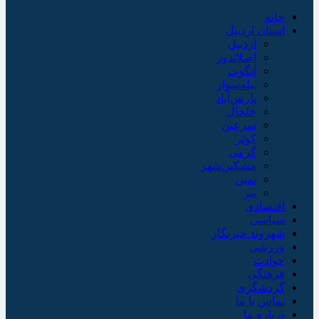
خانه
استان اردبیل
اردبیل
اصلاندوز
انگوت
بیله‌سوار
پارس‌آباد
خلخال
سرعین
کوثر
گرمی
مشکین‌شهر
نمین
نیر
اقتصادی
سیاسی
شهروند خبرنگار
ورزشی
حوادث
فرهنگی
گردشگری
تماس با ما
درباره ما