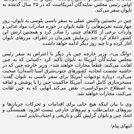
اولین رئیس مجلس نمایندگان آمریکاست که در ۲۵ سال گذشته به
تایوان سفر می‌کند.
چین در نخستین واکنش عملی به سفر نانسی پلوسی به تایوان، روز
چهارشنبه تحریم‌هایی را علیه تایوان در حوزه صادرات مواد غذایی و
واردات برخی از کالاهای چینی را صادر کرد و همچنین ارتش این
کشور اعلام کرد چند رزمایش هم‌زمان در اطراف مرزهای تایوان
آغاز کرده و تا چند روز دیگر ادامه خواهد داشت.
«
وانگ
یی
»، وزیر خارجه چین بار دیگر با اعتراض به سفر رئیس
مجلس نمایندگان آمریکا به تایوان تأکید کرد «کسانی که به چین
اهانت می‌کنند، قطعاً مجازات خواهند شد». وزیر خارجه چین که در
حاشیه نشست اتحادیه کشورهای جنوب‌شرق آسیا (
آسه‌آن
) صحبت
می‌کرد، درباره توجیهات آمریکا برای سفر نانسی به تایوان گفت:
مسخره‌بازی کامل است. آمریکا حاکمیت چین را با پوشش و لفافه
به اصطلاح «دموکراسی»، نقض می‌کند..آنهایی که به چین اهانت
می‌کنند، مجازات خواهند شد.
وی با بیان اینکه هیچ جایی برای اقدامات و تحرکات جریان‌ها و
نیروهای جدایی‌طلب و نیروهای خارجی نیست افزود: همبستگی و
اتحاد چین و تایوان گرایش کلی و تاریخی و اجتناب‌ناپذیر است.
انتهای پیام/