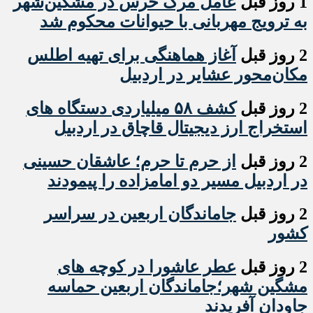
1 روز قبل
عامل مرگ خرس در مشگین‌شهر
به ترویج مهربانی با حیوانات محکوم شد
2 روز قبل
آغاز هماهنگی برای تهیه اطلس
مکان‌محور عشایر در اردبیل
2 روز قبل
کشف ۵۸ میلیاردی دستگاه های
استخراج ارز دیجیتال قاچاق در اردبیل
2 روز قبل
از حرم تا حرم؛ عاشقان حسینی
در اردبیل مسیر دو امامزاده را پیمودند
2 روز قبل
جاماندگان اربعین در سراسر
کشور
2 روز قبل
عطر عاشورا در کوچه های
مشگین شهر؛جاماندگان اربعین حماسه
جاودان آفریدند