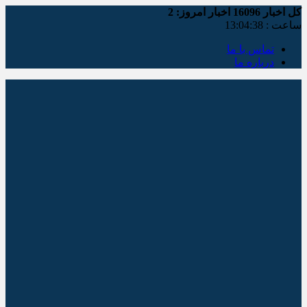
کل اخبار
16096
اخبار امروز:
2
ساعت :
13:04:38
تماس با ما
درباره ما