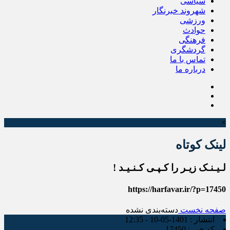
سیاسی
شهروند خبرنگار
ورزشی
حوادث
فرهنگی
گردشگری
تماس با ما
درباره ما
×
لینک کوتاه
لـیـنـک زیـر را کـپـی کـنـیـد !
https://harfavar.ir/?p=17450
صفحه نخست
دسته‌بندی نشده
انتشار :
1401-05-10 - 12:35
کد خبر :
17450