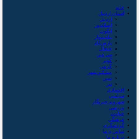
خانه
استان اردبیل
اردبیل
اصلاندوز
انگوت
بیله‌سوار
پارس‌آباد
خلخال
سرعین
کوثر
گرمی
مشکین‌شهر
نمین
نیر
اقتصادی
سیاسی
شهروند خبرنگار
ورزشی
حوادث
فرهنگی
گردشگری
تماس با ما
درباره ما