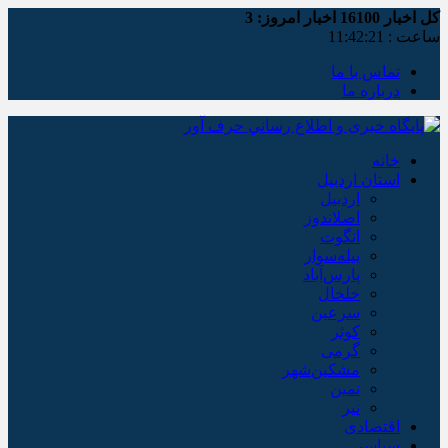
کل اخبار
16100
اخبار امروز:
3
ساعت :
11:42:22
تماس با ما
درباره ما
خانه
استان اردبیل
اردبیل
اصلاندوز
انگوت
بیله‌سوار
پارس‌آباد
خلخال
سرعین
کوثر
گرمی
مشکین‌شهر
نمین
نیر
اقتصادی
سیاسی