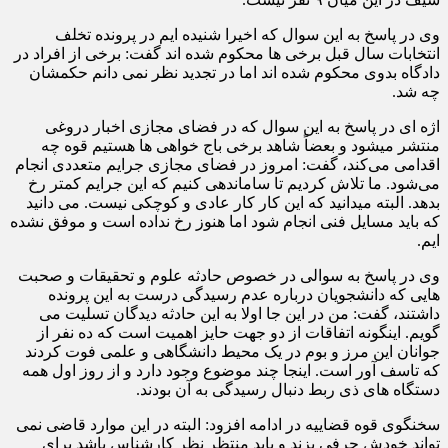
وی در پاسخ به این سوال که اخیرا شنیده ایم در پرونده تخلف
انتخابات سال قبل برخی ها محکوم شده اند گفت: برخی از افراد در
دادگاه بدوی محکوم شده اند اما در تجدید نظر نمی دانم حکمشان
چه شد.
اژه ای در پاسخ به این سوال که در فضای مجازی اخبار دروغی
منتشر میشود و بعضاً شاهد برخی باج خواهی ها هستیم قوه چه
اقدامی می‌کند،‌ گفت: امروز در فضای مجازی جرایم متعددی انجام
می‌شود. ما تلاش کردیم تا ساماندهی کنیم که این جرایم کمتر رخ
بدهد. البته میدانید که این کار کار عادی و کوچکی نیست. می دانید
که باید مسایل فنی انجام شود اما هنوز رخ نداده است و موفق نشده
ایم.
وی در پاسخ به سوالی در خصوص حادثه علوم و تحقیقات و صحبت
هایی که دانشجویان درباره عدم رسیدگی درست به این پرونده
داشتند، گفت: من در این جا اولا به این حادثه دیدگان تسلیت می
گویم. اینگونه اتفاقات از دو جهت حایز اهمیت است که ده نفر از
جوانان این مرز و بوم در یک محیط دانشگاهی و علمی فوت کردند
که تاسف آور است. اینجا چند موضوع وجود دارد و از روز اول همه
دستگاه های ذی ربط دنبال رسیدگی به آن بودند.
سخنگوی قوه قضاییه در ادامه افزود: البته در این موارد قاضی نمی
تواند خودش حرفی بزند و باید منتظر نظر کارشناس باشد برای