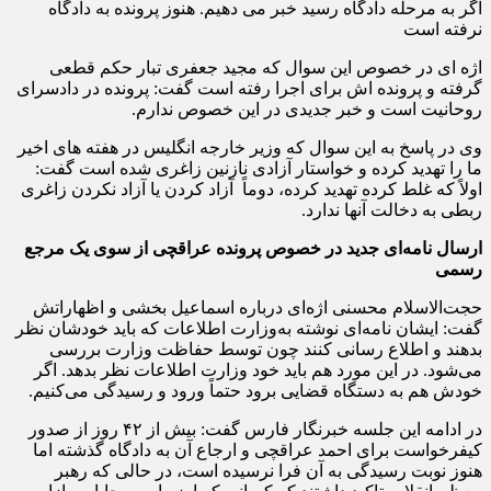
اگر به مرحله دادگاه رسید خبر می دهیم. هنوز پرونده به دادگاه
نرفته است
اژه ای در خصوص این سوال که مجید جعفری تبار حکم قطعی
گرفته و پرونده اش برای اجرا رفته است گفت: پرونده در دادسرای
روحانیت است و‌ خبر جدیدی در این خصوص ندارم.
وی در پاسخ به این سوال که وزیر خارجه انگلیس در هفته های اخیر
ما را تهدید کرده و خواستار آزادی نازنین زاغری شده است گفت:
اولاً که غلط کرده تهدید کرده، دوماً آزاد کردن یا آزاد نکردن زاغری
ربطی به دخالت آنها ندارد.
ارسال نامه‌ای جدید در خصوص پرونده عراقچی از سوی یک مرجع
رسمی
حجت‌الاسلام محسنی اژه‌ای درباره اسماعیل بخشی و اظهاراتش
گفت: ایشان نامه‌ای نوشته به‌وزارت اطلاعات که باید خودشان نظر
بدهند و اطلاع رسانی کنند چون توسط حفاظت وزارت بررسی
می‌شود. در این مورد هم باید خود وزارت اطلاعات نظر بدهد. اگر
خودش هم به دستگاه قضایی برود حتماً ورود و رسیدگی می‌کنیم.
در ادامه این جلسه خبرنگار فارس گفت: بیش از ۴۲ روز از صدور
کیفرخواست برای احمد عراقچی و ارجاع آن به دادگاه گذشته اما
هنوز نوبت رسیدگی به آن فرا نرسیده است، در حالی که رهبر