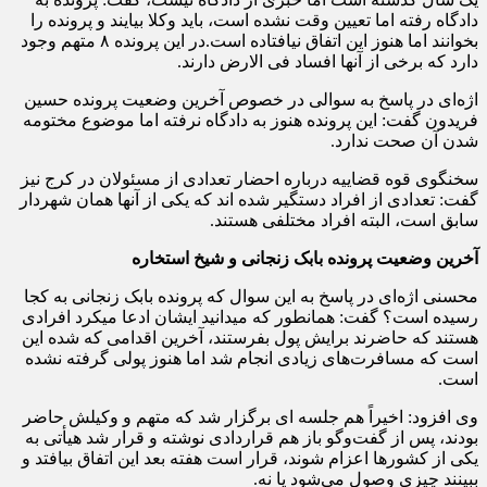
دادگاه رفته اما تعیین وقت نشده است، باید وکلا بیایند و‌ پرونده را
بخوانند اما هنوز این اتفاق نیافتاده است.در این پرونده ۸ متهم وجود
دارد که برخی از آنها افساد فی الارض دارند.
اژه‌ای در پاسخ به سوالی در خصوص آخرین وضعیت پرونده حسین
فریدون گفت: این پرونده هنوز به دادگاه نرفته اما موضوع مختومه
شدن آن صحت ندارد.
سخنگوی قوه قضاییه درباره احضار تعدادی از مسئولان در کرج نیز
گفت: تعدادی از افراد دستگیر شده اند که یکی از آنها همان شهردار
سابق است، البته افراد مختلفی هستند.
آخرین وضعیت پرونده بابک زنجانی و شیخ استخاره
محسنی اژه‌ای در پاسخ به این سوال که پرونده بابک زنجانی به کجا
رسیده است؟ گفت: همانطور که میدانید ایشان ادعا میکرد افرادی
هستند که حاضرند برایش پول بفرستند، آخرین اقدامی که شده این
است که مسافرت‌های زیادی انجام شد اما هنوز پولی گرفته نشده
است.
وی افزود: اخیراً هم جلسه ای برگزار شد که متهم و وکیلش حاضر
بودند، پس از گفت‌‌وگو باز هم قراردادی نوشته و قرار شد هیأتی به
یکی از کشورها اعزام شوند، قرار است هفته بعد این اتفاق بیافتد و
ببینند چیزی وصول می‌شود یا نه.