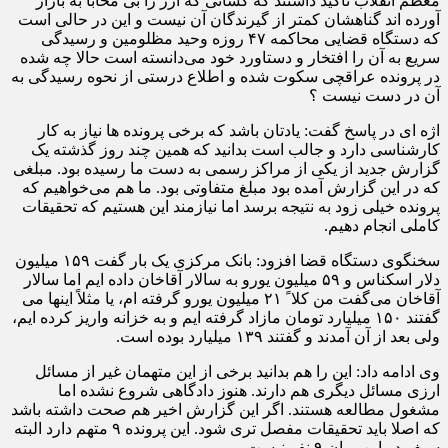
معظم انقلاب تاکید داشتند که کسانی که ارز را بی محابا به بازار
آورده اند گناهشان کمتر از گیرندگان آن نیست و این در حالی است
که دستگاه قضایی محاکمه ۴۷ روزه وحید مظلومین و رسیدگی
سریع به آن را افتخار و دستاورد خود می‌دانسته است حالا چه شده
در پرونده عراقچی سکوت شده و اطلاع درستی از نحوه رسیدگی به
آن در دست نیست ؟
اژه ای در پاسخ گفت: یادتان باشد که برخی پرونده ها نیاز به کار
کارشناسی دارد و جالب است بدانید که همین چند روز گذشته یک
گزارش جدید از یکی از مراکز رسمی به دست ما رسیده بود. مبلغی
که در این گزارش آمده بود مبلغ متفاوتی بود. ما هم می‌خواهیم که
پرونده خیلی زود به نتیجه برسد اما نیازمند این هستیم که تحقیقات
کاملی انجام دهیم.
سخنگوی دستگاه قضا افزود: بانک مرکزی یک بار گفت ۱۵۹ میلیون
دلار اسکناس و ۵۹ میلیون یورو به سالار آقاخان داده ایم اما سالار
آقاخان می‌گفت من کلا ً ۲۱ میلیون یورو گرفته ام، یا مثلاً اینها می
گفتند ۱۵۰ میلیارد تومان مازاد گرفته ایم و به خزانه واریز کرده ایم،
ولی بعد از آن آمدند و‌ گفتند ۱۳۹ میلیارد بوده است.
وی ادامه داد: این را هم بدانید برخی از این متهمان غیر از مسائل
ارزی مسائل دیگری هم دارند. هنوز دادگاهی شروع نشده اما
مشغول مطالعه هستند. اگر این گزارش اخیر هم صحت داشته باشد
که اصلا باید تحقیقات مفصل تری شود. این پرونده ۹ متهم دارد البته
سیف در این میان ۹ نفر نیست.