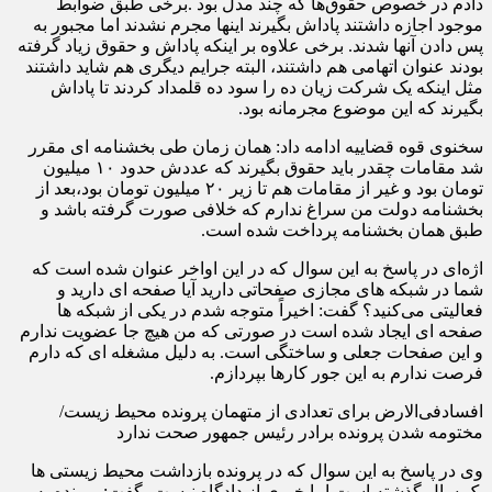
دادم در خصوص حقوق‌ها که چند مدل بود .برخی طبق ضوابط
موجود اجازه داشتند پاداش بگیرند اینها مجرم نشدند اما مجبور به
پس دادن آنها شدند. برخی علاوه بر اینکه پاداش و حقوق زیاد گرفته
بودند عنوان اتهامی هم داشتند، البته جرایم دیگری هم شاید داشتند
مثل اینکه یک شرکت زیان ده را سود ده قلمداد کردند تا پاداش
بگیرند که این موضوع مجرمانه بود.
سخنوی قوه قضاییه ادامه داد: همان زمان طی بخشنامه ای مقرر
شد مقامات چقدر باید حقوق بگیرند که عددش حدود ۱۰ میلیون
تومان بود و غیر از مقامات هم تا زیر ۲۰ میلیون تومان بود،‌بعد از
بخشنامه دولت من سراغ ندارم که خلافی صورت گرفته باشد و
طبق همان بخشنامه پرداخت شده است.
اژه‌ای در پاسخ به این سوال که در این اواخر عنوان شده است که
شما در شبکه های مجازی صفحاتی دارید آیا صفحه ای دارید و
فعالیتی می‌کنید؟ گفت: اخیراً متوجه شدم در یکی از شبکه ها
صفحه ای ایجاد شده است در صورتی که من هیچ جا عضویت ندارم
و این صفحات جعلی و ساختگی است. به دلیل مشغله ای که دارم
فرصت ندارم به این جور کارها بپردازم.
افسادفی‌الارض برای تعدادی از متهمان پرونده محیط زیست/
مختومه شدن پرونده برادر رئیس جمهور صحت ندارد
وی در پاسخ به این سوال که در پرونده بازداشت محیط زیستی ها
یک سال گذشته است اما خبری از دادگاه نیست، گفت: پرونده به