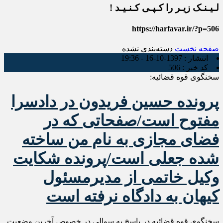
لـیـنـک زیـر را کـپـی کـنـیـد !
https://harfavar.ir/?p=506
صفحه نخست
دسته‌بندی نشده
انتشار :
1397-10-16 - 19:36
کد خبر :
506
سخنگوی قوه قضائیه:
پرونده حسین فریدون در دادسرا
مفتوح است/صفحاتی که در
فضای مجازی به نام من ساخته
شده جعلی است/پرونده شکایت
وکیل خاتمی از مدیرمسئول
کیهان به دادگاه نرفته است
سخنگوی قوه قضائیه در پاسخ به سوالی در خصوص آخرین وضعیت