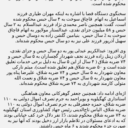
محکوم شده است.
سخنگوی دستگاه قضا با اشاره به اینکه مهران طیاری فرزند
اسماعیل به اتهام قاچاق سوخت به ۴ سال حبس محکوم شده
است، گفت: همچنین ناصر محمدی نژاد فرزند عبدالسلام به ۲ سال
حبس و ۵۸ میلیون جزای نقدی،‌ عبدالستار مولاپور به اتهام قاچاق
سوخت به 2 سال حبس، بنیامین گلشن زاده به دوسال حبس و
سهیل آذرپور فرزند علی نیز به دو سال حبس محکوم شده‌اند.
وی افزود: عبدالکریم عبدلی پور به دو سال حبس و جزای نقدی،
اردلان زینل زاده فرزند نجف شهردار گچساران به ۵ سال حبس و
۷۴ ضربه شلاق ( ۴ سال از این ۵ سال به دلیل برخی خدمات تعلیق
شده است و ۵۰ ضربه شلاق هم تعلیق شده است)، میثم نارکی
معاون شهردار به ۵ سال حبس و ۷۴ ضربه شلاق، علیرضا پناه پور
معاون شهردار به ۵ سال حبس و ۷۴ ضربه شلاق و نعمت الله
متولی کارمند شهرداری به ۷۴ ضربه شلاق محکوم شده‌اند.
اژه‌ای ادامه داد: همچنین جعفر گوهرکانی معاون هماهنگی
استانداری کهگیلویه و بویراحمد به جرم تصرف اموال دولتی به ۱۱۰
ضربه شلاق، حمزه جعفرقلی به جرم تصرف اموال دولتی به ۱۱۰
ضربه شلاق، الیاس تاج‌الدینی رئیس جهاد کشاورزی استان کهگیلویه
به ۷۴ ضربه شلاق محکوم شدند،‌ 15 نفر دلال خرد کف خیابانی بودند
که به ادعای مسئولان در تلاطم بازار ارز دخیل بودند که آنها نیز به
صورت جزء محکوم شدند و ۶ ماه حبس داشتند.