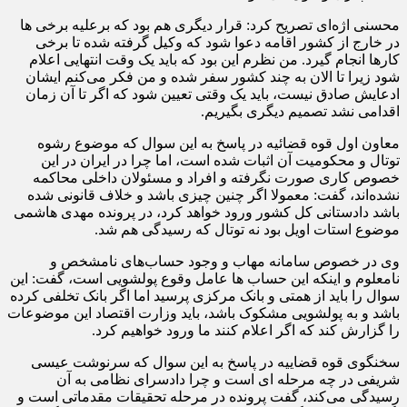
محسنی اژه‌ای تصریح کرد: قرار دیگری هم بود که برعلیه برخی ها
در خارج از کشور اقامه دعوا شود که وکیل گرفته شده تا برخی
کارها انجام گیرد. من نظرم این بود که باید یک وقت انتهایی اعلام
شود زیرا تا الان به چند کشور سفر شده و من فکر می‌کنم ایشان
ادعایش صادق نیست، باید یک وقتی تعیین شود که اگر تا آن زمان
اقدامی نشد تصمیم دیگری بگیریم.
معاون اول قوه قضائیه در پاسخ به این سوال که موضوع رشوه
توتال و محکومیت آن اثبات شده است،‌ اما چرا در ایران در این
خصوص کاری صورت نگرفته و افراد و مسئولان داخلی محاکمه
نشده‌اند، گفت: معمولا اگر‌ چنین چیزی باشد و خلاف قانونی شده
باشد دادستانی کل کشور ورود خواهد کرد، در پرونده مهدی هاشمی
موضوع استات اویل بود نه توتال که رسیدگی هم شد.
وی در خصوص سامانه مهاب و وجود حساب‌های نامشخص و
نامعلوم و اینکه این حساب ها عامل وقوع پولشویی است، گفت: این
سوال را باید از همتی و بانک مرکزی پرسید اما اگر بانک تخلفی کرده
باشد و به پولشویی مشکوک باشد، باید وزارت اقتصاد این موضوعات
را گزارش کند که اگر اعلام کنند ما ورود خواهیم کرد.
سخنگوی قوه قضاییه در پاسخ به این سوال که سرنوشت عیسی
شریفی در چه مرحله ای است و چرا دادسرای نظامی به آن
رسیدگی می‌کند، گفت پرونده در مرحله تحقیقات مقدماتی است و