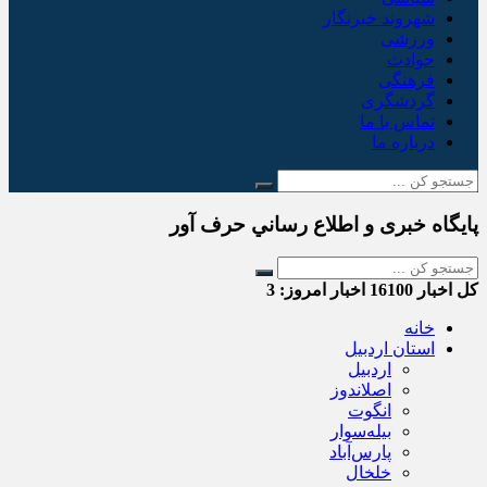
شهروند خبرنگار
ورزشی
حوادث
فرهنگی
گردشگری
تماس با ما
درباره ما
پایگاه خبری و اطلاع رساني حرف آور
کل اخبار
16100
اخبار امروز:
3
خانه
استان اردبیل
اردبیل
اصلاندوز
انگوت
بیله‌سوار
پارس‌آباد
خلخال