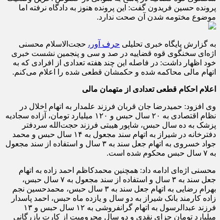
پرونده حسین فریدون گفت: این پرونده هنوز به دادگاه نرفته اما
موضوع مختومه شدن آن صحت ندارد.
به گزارش پایگاه خبری تحلیلی
حرف آور،
حجت‌الاسلام محسنی
اژه‌ای سخنگوی قوه قضاییه در صد و سی و پنجمین نشست خبری
خود اظهار داشت: در فاصله این چند هفته تعدادی از افرادی که به
اتهام مالی محاکمه شده و حکمشان قطعی شده را اعلام می‌کنم.
اعلام احکام قطعی تعدادی از متهمان مالی
وی افزود: حمیدرضا جان قربان فرزند علمدار به اتهام اخلال در
نظام اقتصادی به ۲۰ سال حبس و ۱۲۰ میلیارد تومان، آزاده سجادیه
پزشک به ده سال حبس، شاپور هیبتی فرزند حجت‌الله سردفتر
دفترخانه در شیراز به اتهام سند مجعول به ۱۴ سال حبس و محمد
جواد خسروی به اتهام جعل سند به ۳ سال و استفاده از سند مجعول
به ۷ سال حبس محکوم شده است.
محسنی اژه‌ای ادامه داد: همچنین محمدکاظم احمد زاده به اتهام
جعل سند به ۳ سال و استفاده از سند مجعول به ۷ سال حبس،
بهرام رضایی به اتهام جعل سند به ۳ سال حبس،‌ محمدحسین نجم
زاده کارمند بانک شیراز به دو سال و یازده ماه حبس، احمد پاسدار
فرزند عبدالرسول به اتهام گرانفروشی به ۱۲ سال حبس و ۱۳
میلیارد تومان جزای نقدی و دو سال محرومیت از کارت بازرگانی