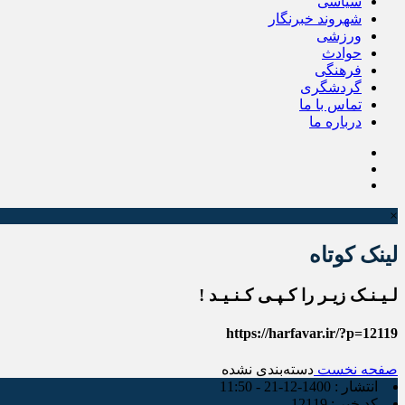
سیاسی
شهروند خبرنگار
ورزشی
حوادث
فرهنگی
گردشگری
تماس با ما
درباره ما
×
لینک کوتاه
لـیـنـک زیـر را کـپـی کـنـیـد !
https://harfavar.ir/?p=12119
صفحه نخست
دسته‌بندی نشده
انتشار :
1400-12-21 - 11:50
کد خبر :
12119