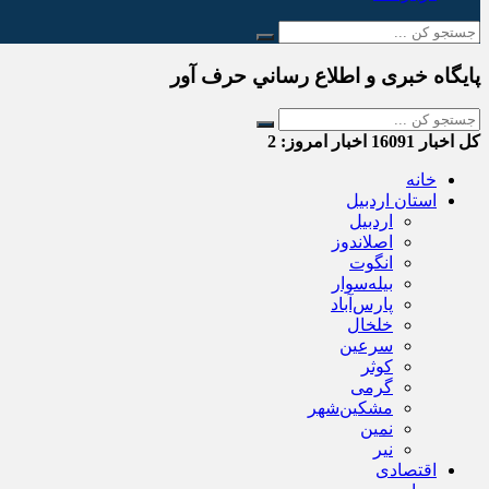
پایگاه خبری و اطلاع رساني حرف آور
کل اخبار
16091
اخبار امروز:
2
خانه
استان اردبیل
اردبیل
اصلاندوز
انگوت
بیله‌سوار
پارس‌آباد
خلخال
سرعین
کوثر
گرمی
مشکین‌شهر
نمین
نیر
اقتصادی