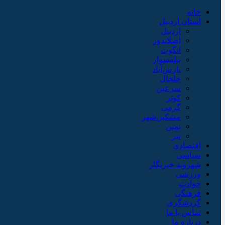
خانه
استان اردبیل
اردبیل
اصلاندوز
انگوت
بیله‌سوار
پارس‌آباد
خلخال
سرعین
کوثر
گرمی
مشکین‌شهر
نمین
نیر
اقتصادی
سیاسی
شهروند خبرنگار
ورزشی
حوادث
فرهنگی
گردشگری
تماس با ما
درباره ما