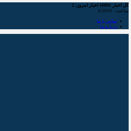
کل اخبار
16091
اخبار امروز:
2
ساعت :
6:59:02
تماس با ما
درباره ما