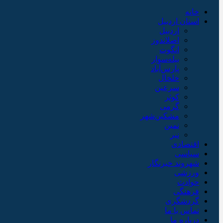
خانه
استان اردبیل
اردبیل
اصلاندوز
انگوت
بیله‌سوار
پارس‌آباد
خلخال
سرعین
کوثر
گرمی
مشکین‌شهر
نمین
نیر
اقتصادی
سیاسی
شهروند خبرنگار
ورزشی
حوادث
فرهنگی
گردشگری
تماس با ما
درباره ما