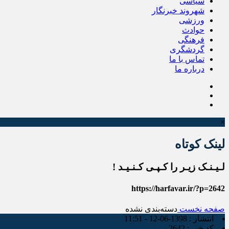
سیاسی
شهروند خبرنگار
ورزشی
حوادث
فرهنگی
گردشگری
تماس با ما
درباره ما
×
لینک کوتاه
لـیـنـک زیـر را کـپـی کـنـیـد !
https://harfavar.ir/?p=2642
صفحه نخست
دسته‌بندی نشده
انتشار :
1398-06-12 - 11:51
کد خبر :
2642