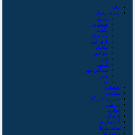
خانه
استان اردبیل
اردبیل
اصلاندوز
انگوت
بیله‌سوار
پارس‌آباد
خلخال
سرعین
کوثر
گرمی
مشکین‌شهر
نمین
نیر
اقتصادی
سیاسی
شهروند خبرنگار
ورزشی
حوادث
فرهنگی
گردشگری
تماس با ما
درباره ما