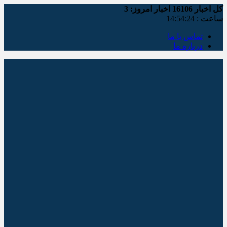
کل اخبار
16106
اخبار امروز:
3
ساعت :
14:54:24
تماس با ما
درباره ما