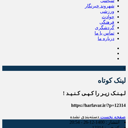
سیاسی
شهروند خبرنگار
ورزشی
حوادث
فرهنگی
گردشگری
تماس با ما
درباره ما
×
لینک کوتاه
لـیـنـک زیـر را کـپـی کـنـیـد !
https://harfavar.ir/?p=12314
صفحه نخست
دسته‌بندی نشده
انتشار :
1400-12-26 - 20:54
کد خبر :
12314