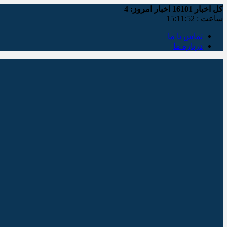
کل اخبار
16101
اخبار امروز:
4
ساعت :
15:11:53
تماس با ما
درباره ما