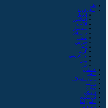
خانه
استان اردبیل
اردبیل
اصلاندوز
انگوت
بیله‌سوار
پارس‌آباد
خلخال
سرعین
کوثر
گرمی
مشکین‌شهر
نمین
نیر
اقتصادی
سیاسی
شهروند خبرنگار
ورزشی
حوادث
فرهنگی
گردشگری
تماس با ما
درباره ما