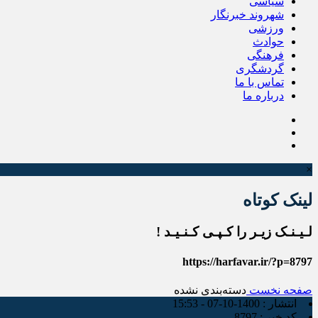
سیاسی
شهروند خبرنگار
ورزشی
حوادث
فرهنگی
گردشگری
تماس با ما
درباره ما
×
لینک کوتاه
لـیـنـک زیـر را کـپـی کـنـیـد !
https://harfavar.ir/?p=8797
صفحه نخست
دسته‌بندی نشده
انتشار :
1400-10-07 - 15:53
کد خبر :
8797