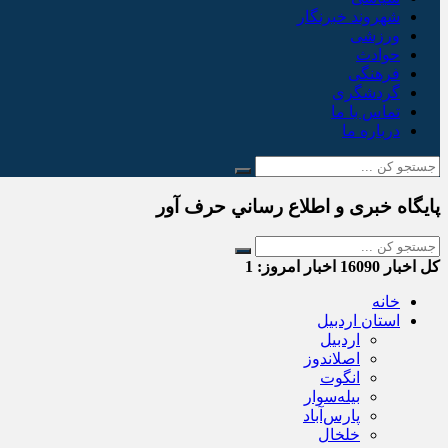
شهروند خبرنگار
ورزشی
حوادث
فرهنگی
گردشگری
تماس با ما
درباره ما
پایگاه خبری و اطلاع رساني حرف آور
کل اخبار
16090
اخبار امروز:
1
خانه
استان اردبیل
اردبیل
اصلاندوز
انگوت
بیله‌سوار
پارس‌آباد
خلخال