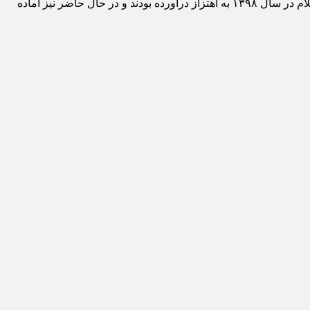
این ۲ کوهنورد و هیمالیانورد و فعال گردشگر اردبیلی پیش از این پرچم “اردبیل ۲۰۲۳ پایتخت گردشگری کشورهای عضو اکو” را در قله آمادابلام در سال ۱۳۹۸ به اهتزاز درآورده بودند و در حال حاضر نیز آماده