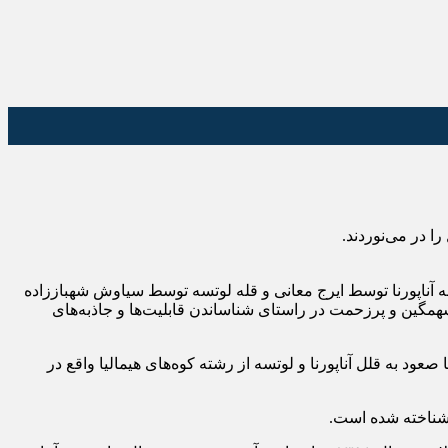
له آناپورنا توسط ایرج معانی و قله لوتسه توسط سیاوش شهباززاده
دیده خواهد شد تا با اهتزاز پرچم پایتخت گردشگری اردبیل در سال ۲۰۲۳ به سهم خود گامی سهمگین و پرزحمت در راستای شناساندن قابلیت‌ها و جاذبه‌های
 کوهنورد و هیمالیانورد اردبیلی با هدف معرفی پتانسیل‌ها، قابلیت‌ها و جاذبه‌های گردشگری استان هر یک بصورت جداگانه در بهار ۱۴۰۱ با صعود به قلل آناپورنا و لوتسه از رشته کوه‌های هیمالیا واقع در