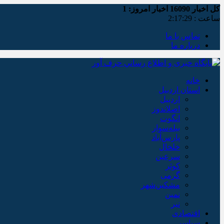
کل اخبار
16090
اخبار امروز:
1
ساعت :
2:17:30
تماس با ما
درباره ما
خانه
استان اردبیل
اردبیل
اصلاندوز
انگوت
بیله‌سوار
پارس‌آباد
خلخال
سرعین
کوثر
گرمی
مشکین‌شهر
نمین
نیر
اقتصادی
سیاسی