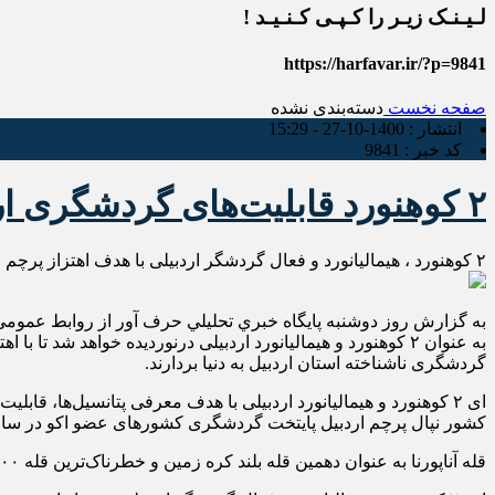
لـیـنـک زیـر را کـپـی کـنـیـد !
https://harfavar.ir/?p=9841
صفحه نخست
دسته‌بندی نشده
انتشار :
1400-10-27 - 15:29
کد خبر :
9841
۲ کوهنورد قابلیت‌های گردشگری اردبیل را به جهانیان معرفی می‌کنند
۲ کوهنورد ، هیمالیانورد و فعال گردشگر اردبیلی با هدف اهتزاز پرچم "پایتخت گردشگری اردبیل در سال ۲۰۲۳" ۲ قله هشت هزار متری نپال را در می‌نوردند.
به‌ گزارش روز دوشنبه پايگاه خبري تحليلي حرف آور از روابط ‌عمومی
گردشگری ناشناخته استان اردبیل به دنیا بردارند.
کشور نپال پرچم اردبیل پایتخت گردشگری کشورهای عضو اکو در سال ۲۰۲۳ را به اهتزاز در خواهند آو
قله آناپورنا به عنوان دهمین قله بلند کره زمین و خطرناک‌ترین قله ۸۰۰۰ متری جهان و قله لوتسه به عنوان چهارمین قله ۸۰۰۰ متری جهان شناخته شده است.