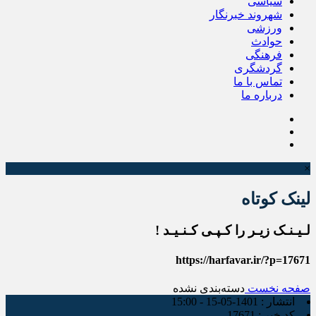
سیاسی
شهروند خبرنگار
ورزشی
حوادث
فرهنگی
گردشگری
تماس با ما
درباره ما
×
لینک کوتاه
لـیـنـک زیـر را کـپـی کـنـیـد !
https://harfavar.ir/?p=17671
صفحه نخست
دسته‌بندی نشده
انتشار :
1401-05-15 - 15:00
کد خبر :
17671