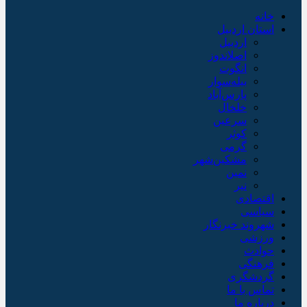
خانه
استان اردبیل
اردبیل
اصلاندوز
انگوت
بیله‌سوار
پارس‌آباد
خلخال
سرعین
کوثر
گرمی
مشکین‌شهر
نمین
نیر
اقتصادی
سیاسی
شهروند خبرنگار
ورزشی
حوادث
فرهنگی
گردشگری
تماس با ما
درباره ما