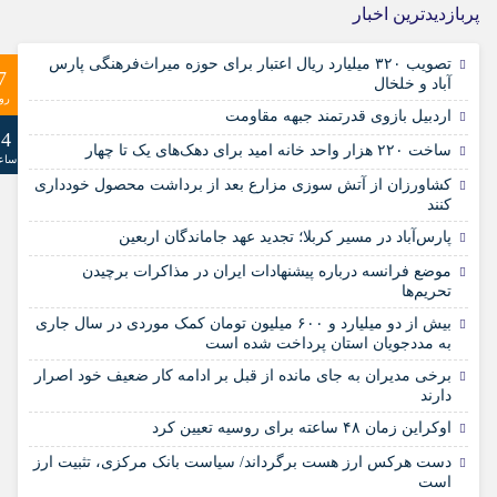
3 روز قبل
کشف ۵۸ میلیاردی دستگاه های استخراج ارز دیجیتال
پربازدیدترین اخبار
قاچاق در اردبیل
تصویب ۳۲۰ میلیارد ریال اعتبار برای حوزه میراث‌فرهنگی پارس
3 روز قبل
از حرم تا حرم؛ عاشقان حسینی در اردبیل مسیر دو
7
آباد و خلخال
امامزاده را پیمودند
رو
اردبیل بازوی قدرتمند جبهه مقاومت
3 روز قبل
جاماندگان اربعین در سراسر کشور
24
ساخت ۲۲۰ هزار واحد خانه امید برای دهک‌های یک تا چهار
ساع
4 روز قبل
عطر عاشورا در کوچه های مشگین شهر؛جاماندگان
کشاورزان از آتش سوزی مزارع بعد از برداشت محصول خودداری
اربعین حماسه جاودان آفریدند
کنند
4 روز قبل
پارس‌آباد در مسیر کربلا؛ تجدید عهد جاماندگان اربعین
پارس‌آباد در مسیر کربلا؛ تجدید عهد جاماندگان اربعین
4 روز قبل
شانزدهمین نمایشگاه سراسری صنایع‌دستی اردبیل
موضع فرانسه درباره پیشنهادات ایران در مذاکرات برچیدن
شهریور ماه برگزار می‌شود
تحریم‌ها
بیش از دو میلیارد و ۶۰۰ میلیون تومان کمک موردی در سال جاری
به مددجویان استان پرداخت شده است
برخی مدیران به جای مانده از قبل بر ادامه کار ضعیف خود اصرار
دارند
اوکراین زمان ۴۸ ساعته برای روسیه تعیین کرد
دست هرکس ارز هست برگرداند/ سیاست بانک مرکزی، تثبیت ارز
است